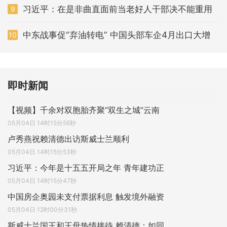
习近平：在是非曲直面前当老好人干部决不能重用
9
中东战事促“弃油转电” 中国头部车企4月出口大增
10
即时新闻
【视频】千余对双胞胎齐聚“双生之城”云南
05月04日 14时15分56秒
卢秀燕祝赖清德出访斯威士兰顺利
05月04日 14时15分53秒
习近平：今年是十五五开局之年 青年建功正
05月04日 14时15分47秒
中国房企奥园未支付票据利息 触发境外融资
05月04日 12时00分31秒
斯威士兰国王和王母热情接待 赖清德：如同