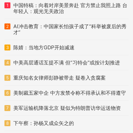
中国特稿：向着对岸美景奔赴 官方禁止我照上路 台
1
年轻人：观光无关政治
AI冲击教育：中国家长怕孩子成了“科举被废后的秀
2
才”
陈婧：当地方GDP开始减速
3
中美高层通话互提不满 但“习特会”或按计划推进
4
重庆知名女律师彭静被带走 疑卷入贪腐案
5
美制裁五家中企 中方发禁令称不得承认和不得遵守
6
美军运输机降落北京 疑似为特朗普访华运送物资
7
下午察：孙杨又成众矢之的
8