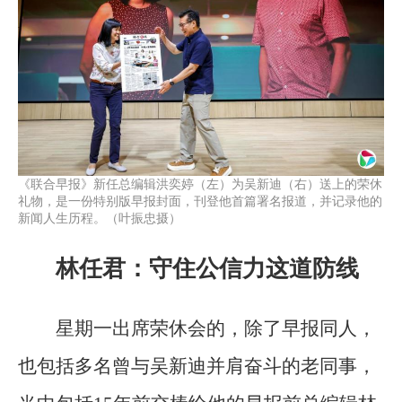
《联合早报》新任总编辑洪奕婷（左）为吴新迪（右）送上的荣休
礼物，是一份特别版早报封面，刊登他首篇署名报道，并记录他的
新闻人生历程。（叶振忠摄）
林任君：守住公信力这道防线
星期一出席荣休会的，除了早报同人，
也包括多名曾与吴新迪并肩奋斗的老同事，