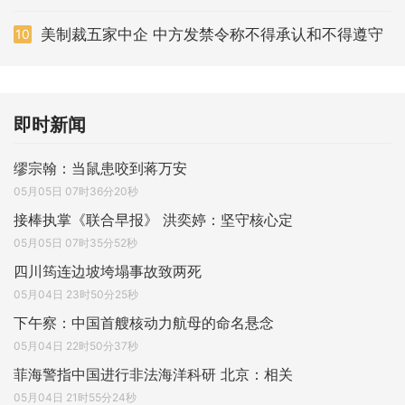
美制裁五家中企 中方发禁令称不得承认和不得遵守
10
即时新闻
缪宗翰：当鼠患咬到蒋万安
05月05日 07时36分20秒
接棒执掌《联合早报》 洪奕婷：坚守核心定
05月05日 07时35分52秒
四川筠连边坡垮塌事故致两死
05月04日 23时50分25秒
下午察：中国首艘核动力航母的命名悬念
05月04日 22时50分37秒
菲海警指中国进行非法海洋科研 北京：相关
05月04日 21时55分24秒