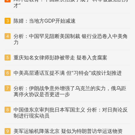
才”
陈婧：当地方GDP开始减速
3
分析：中国罕见阻断美国制裁 银行业恐卷入中美角
4
力
重庆知名女律师彭静被带走 疑卷入贪腐案
5
中美高层通话互提不满 但“习特会”或按计划推进
6
分析：伊朗战争意外增强了乌克兰的实力，俄乌距
7
离停火协议是否更进一步
中国借东京审判批日本军国主义 分析：对日舆论反
8
制进行现实动员
美军运输机降落北京 疑似为特朗普访华运送物资
9