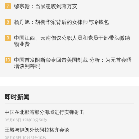
缪宗翰：当鼠患咬到蒋万安
7
杨丹旭：胡衡华案背后的女律师与冷钱包
8
中国江西、云南倡议公职人员和党员干部带头缴纳
9
物业费
中国首发阻断禁令回击美国制裁 分析：为元首会晤
10
增谈判筹码
即时新闻
中国在北部湾部分海域进行实弹射击
05月06日 12时00分50秒
王毅与伊朗外长阿拉格齐会谈
05月06日 10时51分10秒