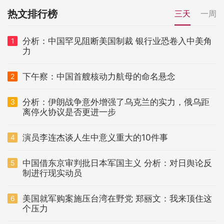
热文排行榜
三天
一周
分析：中国罕见阻断美国制裁 银行业恐卷入中美角
1
力
下午察：中国首艘核动力航母的命名悬念
2
分析：伊朗战争意外增强了乌克兰的实力，俄乌距
3
离停火协议是否更进一步
演员李连杰谈人生中意义重大的10件事
4
中国借东京审判批日本军国主义 分析：对日舆论反
5
制进行现实动员
美国就军购案施压台湾在野党 郑丽文：我来顶住这
6
个压力