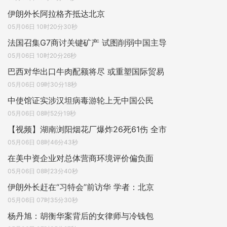
伊朗外长阿拉格齐抵达北京
05月06日 10时20分30秒
法国召集G7商讨关键矿产 试图削弱中国主导
05月06日 10时20分26秒
巴西对华出口牛肉配额将尽 或重塑国际贸易
05月06日 09时30分18秒
中使馆证实涉汉坦病毒游轮上无中国公民
05月06日 08时52分19秒
【视频】湖南浏阳烟花厂爆炸26死61伤 全市
05月06日 08时46分43秒
在美中资企业对总体营商环境评价偏负面
05月06日 08时23分40秒
伊朗外长赶在“习特会”前访华 学者：北京
05月06日 07时35分30秒
杨丹旭：胡衡华案背后的女律师与冷钱包