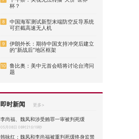
杯？
中国海军测试新型末端防空反导系统
8
可拦截高速无人机
伊朗外长：期待中国支持冲突后建立
9
的“新战后”地区框架
鲁比奥：美中元首会晤将讨论台湾问
10
题
即时新闻
更多>
李尚福、魏凤和涉受贿罪一审被判死缓
05月08日 08时21分19秒
韩咏红：魏凤和李尚福被重判死缓终身监禁