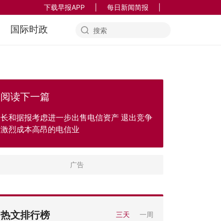
下载早报APP
|
每日新闻简报
|
国际时政
阅读下一篇
长和据报考虑进一步出售电信资产 退出竞争
激烈成本高昂的电信业
热文排行榜
三天
一周