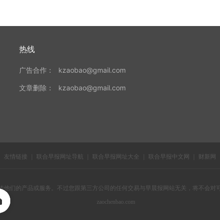
热线
广告合作：
kzaobao@gmail.com
文章删除：
kzaobao@gmail.com
友情链接
｜
联合早报网址导航
｜
联合早报网址大全
｜
联合早报中文网
｜
财新网
传他们的产品或服务。不过您跟第三方公司的任何交易与早晨报网站无关，将不会对
zaochenbao.com