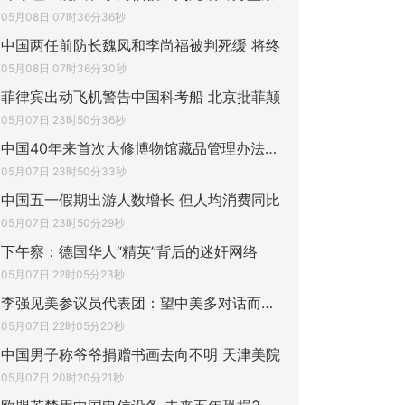
05月08日 07时36分36秒
中国两任前防长魏凤和李尚福被判死缓 将终
05月08日 07时36分30秒
菲律宾出动飞机警告中国科考船 北京批菲颠
05月07日 23时50分36秒
中国40年来首次大修博物馆藏品管理办法 分
05月07日 23时50分33秒
中国五一假期出游人数增长 但人均消费同比
05月07日 23时50分29秒
下午察：德国华人“精英”背后的迷奸网络
05月07日 22时05分23秒
李强见美参议员代表团：望中美多对话而不是
05月07日 22时05分20秒
中国男子称爷爷捐赠书画去向不明 天津美院
05月07日 20时20分21秒