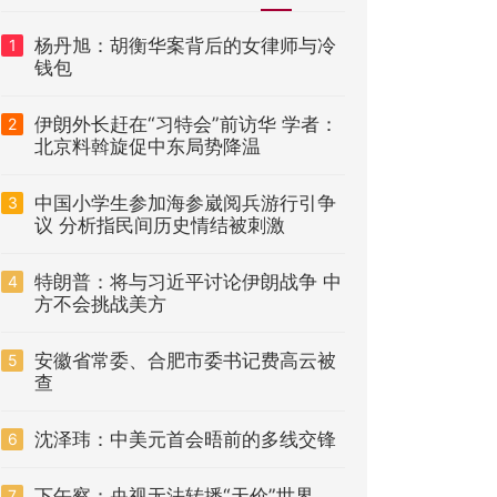
杨丹旭：胡衡华案背后的女律师与冷
1
钱包
伊朗外长赶在“习特会”前访华 学者：
2
北京料斡旋促中东局势降温
中国小学生参加海参崴阅兵游行引争
3
议 分析指民间历史情结被刺激
特朗普：将与习近平讨论伊朗战争 中
4
方不会挑战美方
安徽省常委、合肥市委书记费高云被
5
查
沈泽玮：中美元首会晤前的多线交锋
6
下午察：央视无法转播“天价”世界
7