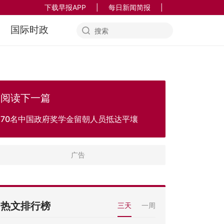
下载早报APP
|
每日新闻简报
|
国际时政
阅读下一篇
70名中国政府奖学金留朝人员抵达平壤
热文排行榜
三天
一周