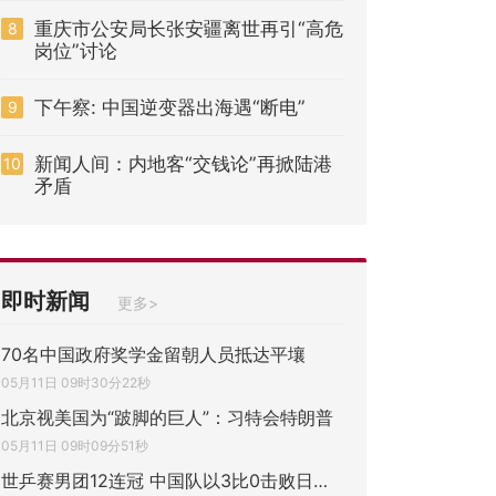
重庆市公安局长张安疆离世再引“高危
8
岗位”讨论
下午察: 中国逆变器出海遇“断电”
9
新闻人间：内地客“交钱论”再掀陆港
10
矛盾
即时新闻
更多>
70名中国政府奖学金留朝人员抵达平壤
05月11日 09时30分22秒
北京视美国为“跛脚的巨人”：习特会特朗普
05月11日 09时09分51秒
世乒赛男团12连冠 中国队以3比0击败日本队