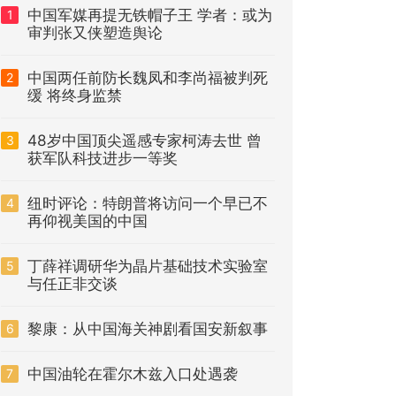
中国军媒再提无铁帽子王 学者：或为
1
审判张又侠塑造舆论
中国两任前防长魏凤和李尚福被判死
2
缓 将终身监禁
48岁中国顶尖遥感专家柯涛去世 曾
3
获军队科技进步一等奖
纽时评论：特朗普将访问一个早已不
4
再仰视美国的中国
丁薛祥调研华为晶片基础技术实验室
5
与任正非交谈
黎康：从中国海关神剧看国安新叙事
6
中国油轮在霍尔木兹入口处遇袭
7