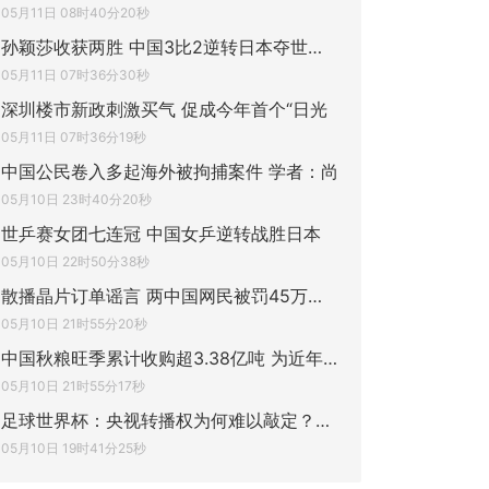
05月11日 08时40分20秒
孙颖莎收获两胜 中国3比2逆转日本夺世乒赛
05月11日 07时36分30秒
深圳楼市新政刺激买气 促成今年首个“日光
05月11日 07时36分19秒
中国公民卷入多起海外被拘捕案件 学者：尚
05月10日 23时40分20秒
世乒赛女团七连冠 中国女乒逆转战胜日本
05月10日 22时50分38秒
散播晶片订单谣言 两中国网民被罚45万人民
05月10日 21时55分20秒
中国秋粮旺季累计收购超3.38亿吨 为近年较
05月10日 21时55分17秒
足球世界杯：央视转播权为何难以敲定？中国
05月10日 19时41分25秒