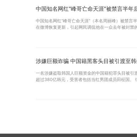
中国知名网红“峰哥亡命天涯”被禁言半年
中国知名网红“峰哥亡命天涯”（本名周丽峰）被禁言半
在微博恢复更新，引起网民调侃他在一众去年被封禁的
涉嫌巨额诈骗 中国籍黑客头目被引渡至韩
一名涉嫌盗取韩国人巨额资金的中国籍犯罪头目被引
超过380亿韩元，受害者包括当红男团成员田柾国。