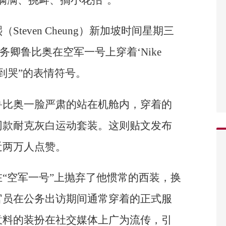
满满、挑衅、搞小花招”。
teven Cheung）新加坡时间星期三
务卿鲁比奥在空军一号上穿着‘Nike
笑到哭”的表情符号。
鲁比奥一脸严肃的站在机舱内，穿着的
同款耐克灰白运动套装。这则贴文发布
近两万人点赞。
“空军一号”上抛弃了他惯常的西装，换
官员在公务出访期间通常穿着的正式服
意料的装扮在社交媒体上广为流传，引