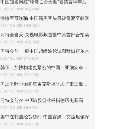
中国知名网红“峰哥亡命天涯”被禁言半年后
05月13日 18时30分49秒
涉嫌巨额诈骗 中国籍黑客头目被引渡至韩受
05月13日 18时30分43秒
习特会当天 央视电影频道播中美首部合拍动
05月13日 18时30分39秒
习特会前 一艘中国超级油轮试图驶出霍尔木
05月13日 16时37分15秒
韩正：加快构建更紧密的中国－亚细安命运共
05月13日 16时37分09秒
习近平吁中国和塔吉克斯坦坚决打击三股势力
05月13日 16时37分01秒
习特会前夕 中国A股创业板指创历史新高
05月13日 16时36分56秒
美中在韩国经贸磋商 中国官媒：交流坦诚深
05月13日 16时36分53秒