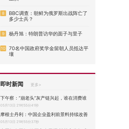
BBC调查：朝鲜为俄罗斯出战阵亡了
8
多少士兵？
杨丹旭：特朗普访华的面子与里子
9
70名中国政府奖学金留朝人员抵达平
10
壤
即时新闻
更多>
下午察：“崩老头”灰产链兴起，谁在消费谁
05月13日 21时55分41秒
摩根士丹利：中国企业盈利前景料持续改善
05月13日 21时55分37秒