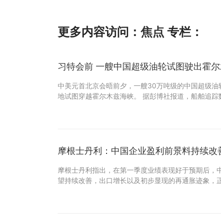
更多内容访问：
焦点
专栏：
习特会前 一艘中国超级油轮试图驶出霍
中美元首北京会晤前夕，一艘30万吨级的中国超级油
地试图穿越霍尔木兹海峡。 据彭博社报道，船舶追踪
摩根士丹利：中国企业盈利前景料持续改
摩根士丹利指出，在第一季度业绩表现好于预期后，
望持续改善，出口增长以及初步显现的再通胀迹象，