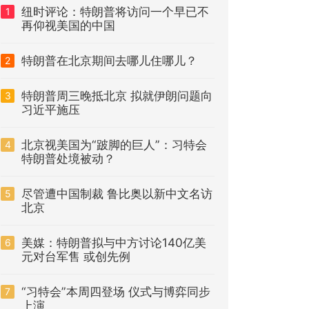
纽时评论：特朗普将访问一个早已不
1
再仰视美国的中国
特朗普在北京期间去哪儿住哪儿？
2
特朗普周三晚抵北京 拟就伊朗问题向
3
习近平施压
北京视美国为“跛脚的巨人”：习特会
4
特朗普处境被动？
尽管遭中国制裁 鲁比奥以新中文名访
5
北京
美媒：特朗普拟与中方讨论140亿美
6
元对台军售 或创先例
“习特会”本周四登场 仪式与博弈同步
7
上演