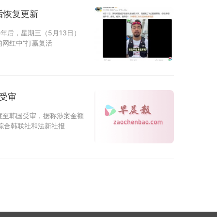
后恢复更新
年后，星期三（5月13日）
网红中“打赢复活
受审
渡至韩国受审，据称涉案金额
 综合韩联社和法新社报