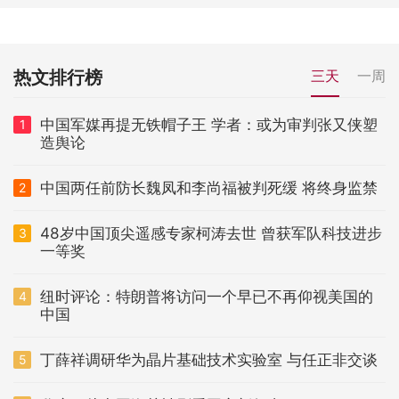
热文排行榜
三天
一周
中国军媒再提无铁帽子王 学者：或为审判张又侠塑
1
造舆论
中国两任前防长魏凤和李尚福被判死缓 将终身监禁
2
48岁中国顶尖遥感专家柯涛去世 曾获军队科技进步
3
一等奖
纽时评论：特朗普将访问一个早已不再仰视美国的
4
中国
丁薛祥调研华为晶片基础技术实验室 与任正非交谈
5