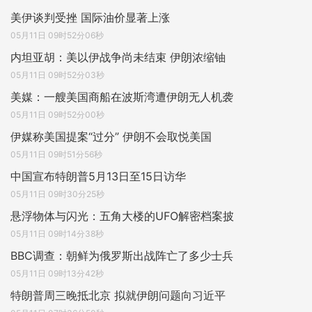
美伊谈判受挫 国际油价显著上涨
05月11日 09时52分06秒
内坦亚胡：美以伊战争尚未结束 伊朗浓缩铀
05月11日 09时52分03秒
美媒：一艘美国商船在波斯湾遭伊朗无人机袭
05月11日 09时52分00秒
伊媒称美国提案“过分” 伊朗不会取悦美国
05月11日 09时51分56秒
中国宣布特朗普5月13日至15日访华
05月11日 09时30分25秒
悬浮物体与闪光：五角大楼的UFO解密档案披
05月11日 09时14分38秒
BBC调查：朝鲜为俄罗斯出战阵亡了多少士兵
05月11日 09时13分42秒
特朗普周三晚抵北京 拟就伊朗问题向习近平