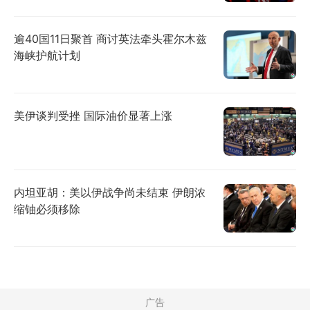
逾40国11日聚首 商讨英法牵头霍尔木兹
海峡护航计划
美伊谈判受挫 国际油价显著上涨
内坦亚胡：美以伊战争尚未结束 伊朗浓
缩铀必须移除