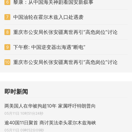
黎康：从中国海关神剧看国安新叙事
6
中国油轮在霍尔木兹入口处遇袭
7
重庆市公安局长张安疆离世再引“高危岗位”讨论
8
下午察: 中国逆变器出海遇“断电”
9
重庆市公安局长张安疆离世再引“高危岗位”讨论
10
即时新闻
两美国人在华被拘超10年 家属呼吁特朗普向
05月11日 10时51分24秒
逾40国11日聚首 商讨英法牵头霍尔木兹海峡
05月11日 09时52分09秒