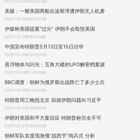
05月11日 09时52分03秒
美媒：一艘美国商船在波斯湾遭伊朗无人机袭
05月11日 09时52分00秒
伊媒称美国提案“过分” 伊朗不会取悦美国
05月11日 09时51分56秒
中国宣布特朗普5月13日至15日访华
05月11日 09时30分25秒
悬浮物体与闪光：五角大楼的UFO解密档案披
05月11日 09时14分38秒
BBC调查：朝鲜为俄罗斯出战阵亡了多少士兵
05月11日 09时13分42秒
特朗普周三晚抵北京 拟就伊朗问题向习近平
05月11日 07时36分50秒
伊朗对美国和平方案回应 特朗普称完全不可
05月11日 07时36分45秒
朝鲜军队首度现身俄“战胜节”阅兵式 分析