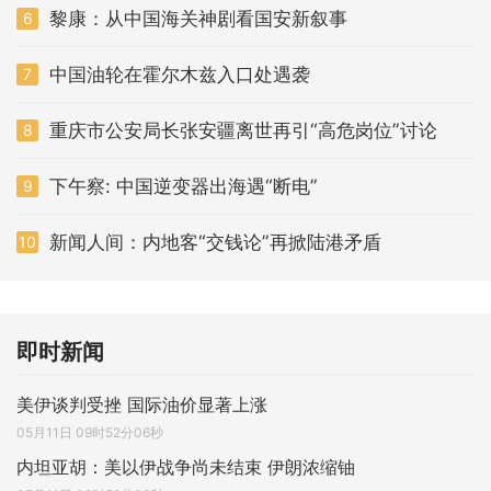
黎康：从中国海关神剧看国安新叙事
6
中国油轮在霍尔木兹入口处遇袭
7
重庆市公安局长张安疆离世再引“高危岗位”讨论
8
下午察: 中国逆变器出海遇“断电”
9
新闻人间：内地客“交钱论”再掀陆港矛盾
10
即时新闻
美伊谈判受挫 国际油价显著上涨
05月11日 09时52分06秒
内坦亚胡：美以伊战争尚未结束 伊朗浓缩铀