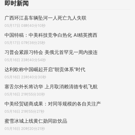
即时新闻
广西环江县车辆坠河一人死亡九人失联
05月17日 08时40分10秒
中国特稿：中美科技竞争白热化 AI精英携西
05月17日 07时36分25秒
习普会紧跟习特会 美俄元首罕见一周内接连
05月16日 23时40分54秒
达利欧称中国崛起开启“朝贡体系”时代
05月16日 23时40分30秒
塞舌尔外长将访华 上月取消赖清德专机飞航
05月16日 21时55分30秒
中美经贸磋商成果：对同等规模的各自关注产
05月16日 21时55分27秒
蜜雪冰城上线黄仁勋同款饮品
05月16日 20时20分21秒