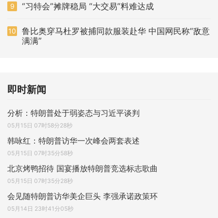
“习特会”摊牌稳局 “大交易”料难达成
9
鲁比奥穿马杜罗被捕同款服装赴华 中国网民称“敌意
10
满满”
即时新闻
分析：特朗普处于弱姿态与习近平谈判
05月15日 07时58分28秒
韩咏红：特朗普访华一次峰会两套表述
05月15日 07时35分58秒
北京烤鸭招待 国宴播放特朗普竞选标志歌曲
05月15日 07时35分28秒
会见随特朗普访华美企巨头 李强承诺政策环
05月14日 23时41分05秒