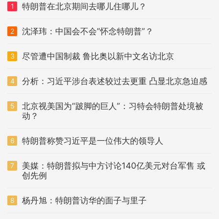
特朗普在北京期间去哪儿住哪儿？
1
沈泽玮：中国会不会“怀念特朗普”？
2
尽管遭中国制裁 鲁比奥以新中文名访北京
3
分析：习近平涉台表述较过去更重 凸显北京急迫感
4
北京视美国为“跛脚的巨人”：习特会特朗普处境被
5
动？
特朗普称赞习近平是一位伟大的领导人
6
美媒：特朗普拟与中方讨论140亿美元对台军售 或
7
创先例
杨丹旭：特朗普访华的面子与里子
8