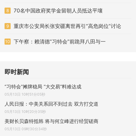
70名中国政府奖学金留朝人员抵达平壤
8
重庆市公安局长张安疆离世再引“高危岗位”讨论
9
下午察：赖清德“习特会”前跪拜八田与一
10
即时新闻
“习特会”摊牌稳局 “大交易”料难达成
05月13日 10时51分05秒
人民日报：中美关系回不到过去 双方打交道
05月13日 10时20分35秒
美财长贝森特抵韩 将与何立峰进行经贸磋商
05月13日 09时30分34秒