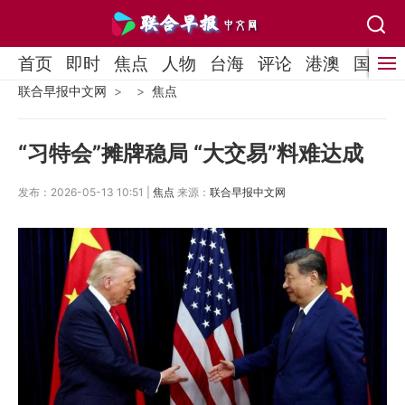
首页
即时
焦点
人物
台海
评论
港澳
国际
联合早报中文网
焦点
“习特会”摊牌稳局 “大交易”料难达成
发布：2026-05-13 10:51 |
焦点
来源：
联合早报中文网