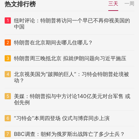
热文排行榜
三天
一周
纽时评论：特朗普将访问一个早已不再仰视美国的
1
中国
特朗普在北京期间去哪儿住哪儿？
2
特朗普周三晚抵北京 拟就伊朗问题向习近平施压
3
北京视美国为“跛脚的巨人”：习特会特朗普处境被
4
动？
美媒：特朗普拟与中方讨论140亿美元对台军售 或
5
创先例
“习特会”本周四登场 仪式与博弈同步上演
6
BBC调查：朝鲜为俄罗斯出战阵亡了多少士兵？
7