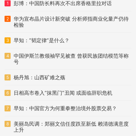
彭博：中国防长料再次不出席香格里拉对话
1
华为宣布晶片设计新突破 分析师指商业化量产仍待
2
检验
早知：“韬定律”是什么？
3
中国伊斯兰教领袖罕见被查 曾获民族团结模范等称
4
号
杨丹旭：山西矿难之殇
5
日相高市卷入“抹黑门”丑闻 或面临辞职危机
6
早知：中国官方为何重拳整治境外股票交易？
7
美丽岛民调：郑丽文信任度跌至新低 赖清德满意度
8
上升