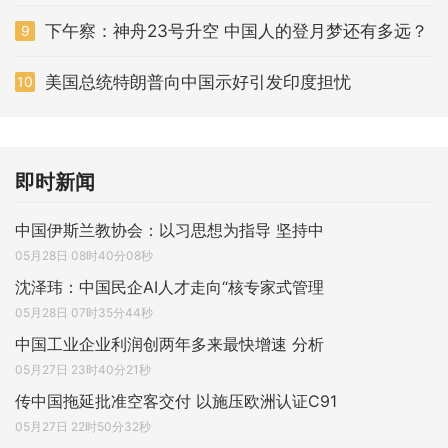
下午察：神舟23号升空 中国人的登月梦还有多远？
9
美国总统特朗普向中国示好引发印度担忧
10
即时新闻
中国伊斯兰教协会：以习思想为指导 坚持中
05月28日 08时40分08秒
沈泽玮：中国民企AI人才走向“核专家式管理
05月28日 07时35分44秒
中国工业企业利润创两年多来最快增速 分析
05月27日 23时40分21秒
传中国拖延批准空客交付 以施压欧洲认证C91
05月27日 22时50分32秒