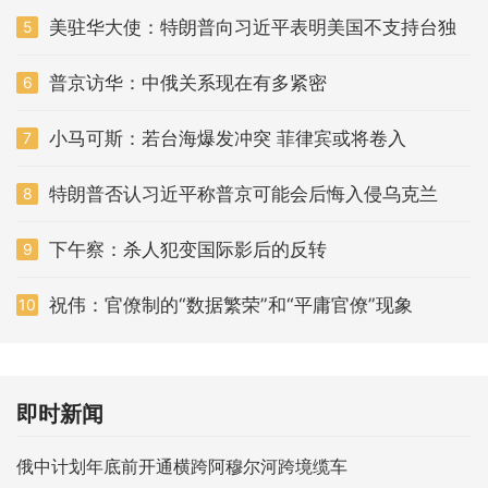
美驻华大使：特朗普向习近平表明美国不支持台独
5
普京访华：中俄关系现在有多紧密
6
小马可斯：若台海爆发冲突 菲律宾或将卷入
7
特朗普否认习近平称普京可能会后悔入侵乌克兰
8
下午察：杀人犯变国际影后的反转
9
祝伟：官僚制的“数据繁荣”和“平庸官僚”现象
10
即时新闻
俄中计划年底前开通横跨阿穆尔河跨境缆车