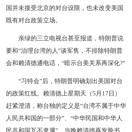
国并未接受北京的对台设限，也未改变美国
既有对台政策立场。
亲绿的三立电视台甚至报道，特朗普说
要和“治理台湾的人”谈军售，不排除特朗普
会和赖清德通电话，“暗示台美关系再深化?”
“习特会”后，特朗普明确划出美国对台
的政策红线。赖清德上星期天（5月17日）
赶紧澄清，称台独的定义是“台湾不属于中华
人民共和国的一部分”、“中华民国和中华人
民共和国互不隶属”。当晚赖清德再发脸书，