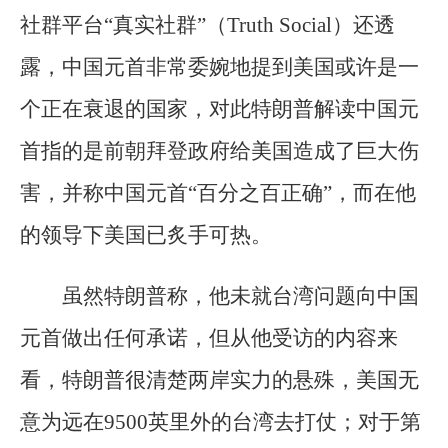
社群平台“真实社群”（Truth Social）还透
露，中国元首非常委婉地提到美国或许是一
个正在衰退的国家，对此特朗普解读中国元
首指的是前朝拜登政府给美国造成了巨大伤
害，并称中国元首“百分之百正确”，而在他
的领导下美国已炙手可热。
虽然特朗普称，他未就台湾问题向中国
元首做出任何承诺，但从他受访的内容来
看，特朗普很清楚两岸实力的悬殊，美国无
意为远在9500英里外的台湾去打仗；对于第