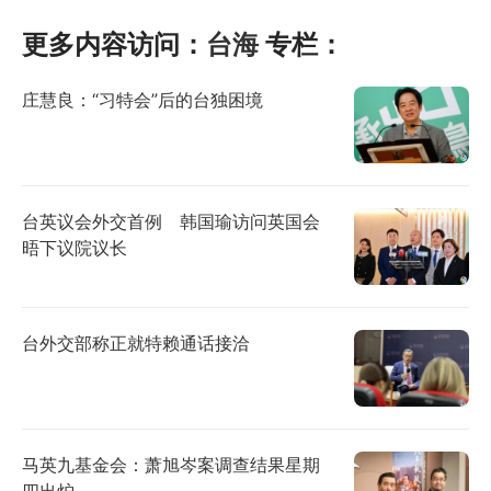
更多内容访问：
台海
专栏：
庄慧良：“习特会”后的台独困境
台英议会外交首例 韩国瑜访问英国会
晤下议院议长
台外交部称正就特赖通话接洽
马英九基金会：萧旭岑案调查结果星期
四出炉