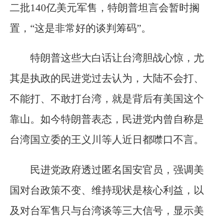
二批140亿美元军售，特朗普坦言会暂时搁
置，“这是非常好的谈判筹码”。
特朗普这些大白话让台湾胆战心惊，尤
其是执政的民进党过去认为，大陆不会打、
不能打、不敢打台湾，就是背后有美国这个
靠山。如今特朗普表态，民进党内曾自称是
台湾国立委的王义川等人近日都噤口不言。
民进党政府透过匿名国安官员，强调美
国对台政策不变、维持现状是核心利益，以
及对台军售只与台湾谈等三大信号，显示美