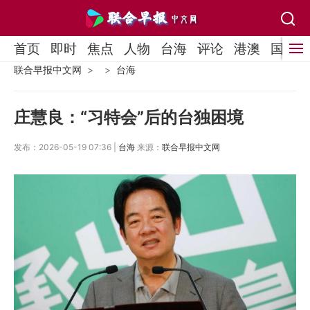
首页
即时
焦点
人物
台海
评论
港澳
国际
联合早报中文网
台海
庄慧良：“习特会”后的台独困境
发布：2026-05-19 07:36 |
台海
来源：
联合早报中文网