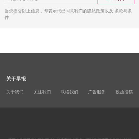
当您提交以上信息，即表示您已同意我们的隐私政策以及 条款与条
件
关于早报
关于我们
关注我们
联络我们
广告服务
投函投稿