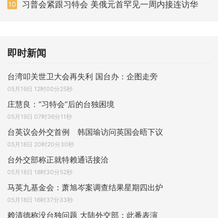
习普会紧跟习特会 美俄元首罕见一周内接连访华
10
即时新闻
台湾叩关世卫大会再失利 国台办：企图走旁
05月19日 12时00分25秒
庄慧良：“习特会”后的台独困境
05月19日 07时36分11秒
台英议会外交首例 韩国瑜访问英国会晤下议
05月18日 20时20分30秒
台外交部称正就特赖通话接洽
05月18日 18时30分52秒
马英九基金会：萧旭岑案调查结果星期四出炉
05月18日 16时37分33秒
赖清德称没台独问题 大陆外交部：此番表演