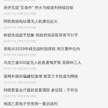
美伊互提“五条件” 停火与核谈判持续拉锯
05月17日 20时31分08秒
阿联酋核电站遭无人机袭击起火
05月17日 20时31分05秒
称损失或超乎想象 韩政府拟采取所有可行手
05月17日 20时31分01秒
美暗示2029年移交战时指挥权 韩方重申任内
05月17日 20时30分58秒
乌克兰逾500架无人机夜袭俄罗斯 莫斯科三人
05月17日 14时30分55秒
落网外籍诈骗嫌犯激增 斯里兰卡忧成为网络
05月17日 14时30分51秒
特朗普宴会厅拨款提案遇阻 参议院：不符合
05月17日 14时30分48秒
韩国三星电子劳资周一重启谈判