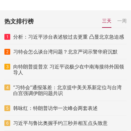
热文排行榜
三天
一周
分析：习近平涉台表述较过去更重 凸显北京急迫感
1
习特会怎么谈台湾问题？北京严词示警华府沉默
2
向特朗普提普京 习近平说极少在中南海接待外国领
3
导人
“习特会”通报落差：北京提中美关系新定位与台湾
4
白宫强调伊朗问题共识
韩咏红：特朗普访华一次峰会两套表述
5
习近平与鲁比奥握手约三秒并相互点头致意
6