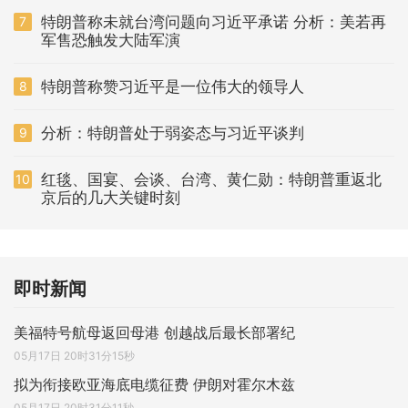
特朗普称未就台湾问题向习近平承诺 分析：美若再
7
军售恐触发大陆军演
特朗普称赞习近平是一位伟大的领导人
8
分析：特朗普处于弱姿态与习近平谈判
9
红毯、国宴、会谈、台湾、黄仁勋：特朗普重返北
10
京后的几大关键时刻
即时新闻
美福特号航母返回母港 创越战后最长部署纪
05月17日 20时31分15秒
拟为衔接欧亚海底电缆征费 伊朗对霍尔木兹
05月17日 20时31分11秒