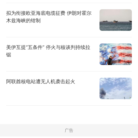
拟为衔接欧亚海底电缆征费 伊朗对霍尔
木兹海峡的钳制
美伊互提“五条件” 停火与核谈判持续拉
锯
阿联酋核电站遭无人机袭击起火