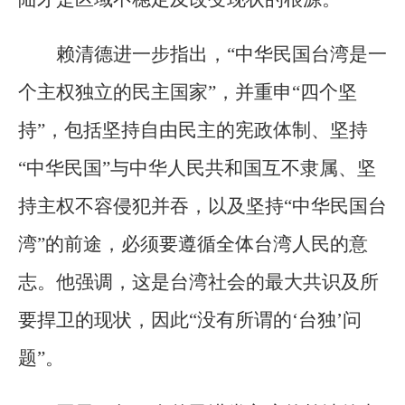
赖清德进一步指出，“中华民国台湾是一
个主权独立的民主国家”，并重申“四个坚
持”，包括坚持自由民主的宪政体制、坚持
“中华民国”与中华人民共和国互不隶属、坚
持主权不容侵犯并吞，以及坚持“中华民国台
湾”的前途，必须要遵循全体台湾人民的意
志。他强调，这是台湾社会的最大共识及所
要捍卫的现状，因此“没有所谓的‘台独’问
题”。