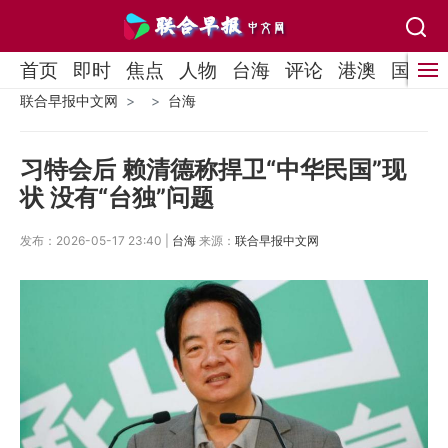
首页
即时
焦点
人物
台海
评论
港澳
国际
联合早报中文网
台海
习特会后 赖清德称捍卫“中华民国”现
状 没有“台独”问题
发布：2026-05-17 23:40 |
台海
来源：
联合早报中文网