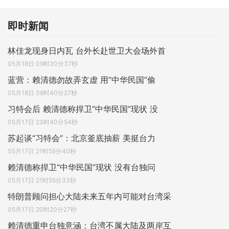
即时新闻
林佳龙现身日内瓦 台外长赴世卫大会场外首
05月18日 09时30分37秒
蓝营：赖清德勿故弄玄虚 用“中华民国”偷
05月18日 08时40分27秒
习特会后 赖清德称捍卫“中华民国”现状 没
05月17日 23时40分54秒
苏起谈“习特会”：北京釜底抽薪 美挺台力
05月17日 21时55分40秒
赖清德称捍卫“中华民国”现状 没有台独问
05月17日 21时55分33秒
特朗普顾问担心大陆未来五年内可能对台湾采
05月17日 20时20分27秒
赖清德重申台独意涵：台湾不属大陆及两岸互