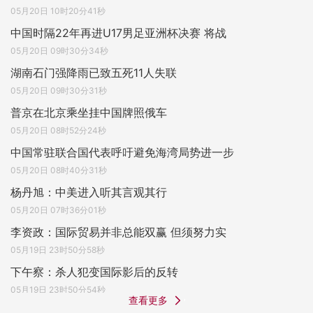
05月20日 10时20分41秒
中国时隔22年再进U17男足亚洲杯决赛 将战
05月20日 09时30分34秒
湖南石门强降雨已致五死11人失联
05月20日 09时30分31秒
普京在北京乘坐挂中国牌照俄车
05月20日 08时52分24秒
中国常驻联合国代表呼吁避免海湾局势进一步
05月20日 08时40分31秒
杨丹旭：中美进入听其言观其行
05月20日 07时36分01秒
李资政：国际贸易并非总能双赢 但须努力实
05月19日 23时50分58秒
下午察：杀人犯变国际影后的反转
05月19日 23时50分54秒
查看更多