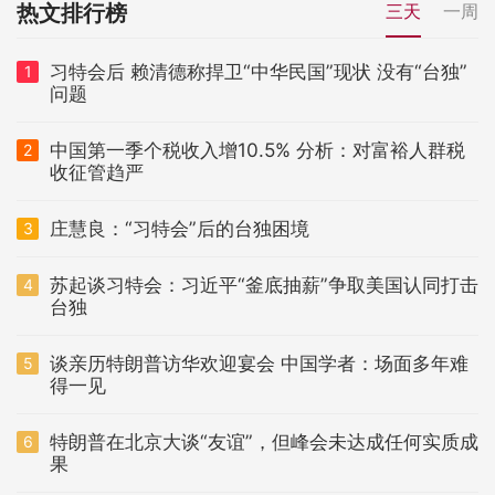
热文排行榜
三天
一周
习特会后 赖清德称捍卫“中华民国”现状 没有“台独”
1
问题
中国第一季个税收入增10.5% 分析：对富裕人群税
2
收征管趋严
庄慧良：“习特会”后的台独困境
3
苏起谈习特会：习近平“釜底抽薪”争取美国认同打击
4
台独
谈亲历特朗普访华欢迎宴会 中国学者：场面多年难
5
得一见
特朗普在北京大谈“友谊”，但峰会未达成任何实质成
6
果