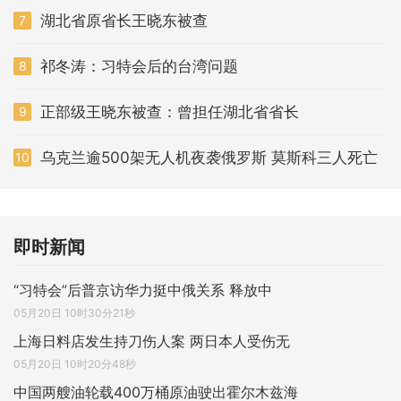
湖北省原省长王晓东被查
7
祁冬涛：习特会后的台湾问题
8
正部级王晓东被查：曾担任湖北省省长
9
乌克兰逾500架无人机夜袭俄罗斯 莫斯科三人死亡
10
即时新闻
“习特会”后普京访华力挺中俄关系 释放中
05月20日 10时30分21秒
上海日料店发生持刀伤人案 两日本人受伤无
05月20日 10时20分48秒
中国两艘油轮载400万桶原油驶出霍尔木兹海