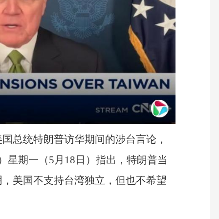
美国总统特朗普访华期间的涉台言论，
due）星期一（5月18日）指出，特朗普当
明，美国不支持台湾独立，但也不希望