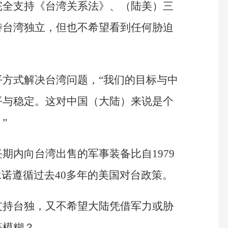
完全支持《台湾关系法》、（陆美）三
持台湾独立，但也不希望看到任何胁迫
方式解决台湾问题，“我们的目标与中
平与稳定。这对中国（大陆）来说是个
”
期内向台湾出售的军事装备比自1979
承诺遵循过去40多年的美国对台政策。
支持台独，又不希望大陆凭借军力或胁
等模糊？