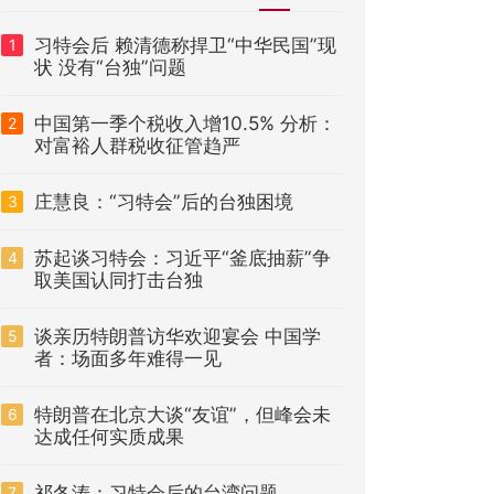
习特会后 赖清德称捍卫“中华民国”现
1
状 没有“台独”问题
中国第一季个税收入增10.5% 分析：
2
对富裕人群税收征管趋严
庄慧良：“习特会”后的台独困境
3
苏起谈习特会：习近平“釜底抽薪”争
4
取美国认同打击台独
谈亲历特朗普访华欢迎宴会 中国学
5
者：场面多年难得一见
特朗普在北京大谈“友谊”，但峰会未
6
达成任何实质成果
祁冬涛：习特会后的台湾问题
7