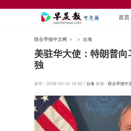
首页
联合早报中文网
台海
美驻华大使：特朗普向
独
发布：2026-05-20 10:30 |
台海
来源：
联合早报中