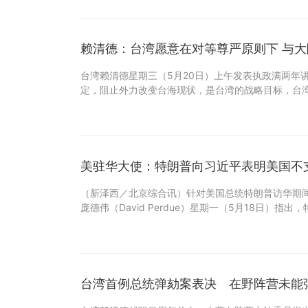
赖清德：台湾愿意在对等尊严原则下 与
台湾赖清德星期三（5月20日）上午发表执政满两年
定，阻止外力改变台海现状，是台湾的战略目标，台
美驻华大使：特朗普向习近平表明美国不
（新泽西／北京综合讯）针对美国总统特朗普访华期
庞德伟（David Perdue）星期一（5月18日）指
台湾首例总统弹劾案表决 在野阵营未能