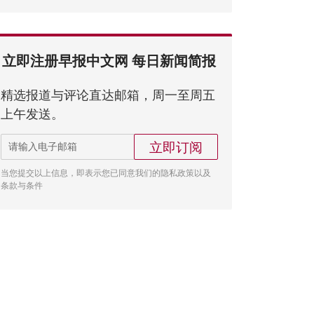
立即注册早报中文网 每日新闻简报
精选报道与评论直达邮箱，周一至周五
上午发送。
立即订阅
当您提交以上信息，即表示您已同意我们的隐私政策以及
条款与条件