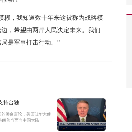
模糊，我知道数十年来这被称为战略模
选边，希望由两岸人民决定未来。我们
局是军事打击行动。”
支持台独
间的涉台言论，美国驻华大使
出，特朗普当面向中国大陆