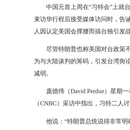
中国元首上周在“习特会”上就
束访华行程后接受媒体访问时，告
人因认定美国会撑腰而搞台独引发
尽管特朗普也称美国对台政策
为与大陆谈判的筹码，引发台湾舆论
减弱。
庞德伟（David Perdue）
（CNBC）采访中指出，习特二人
他说：“特朗普总统说得非常明