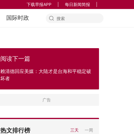
下载早报APP
|
每日新闻简报
|
国际时政
阅读下一篇
赖清德回应美媒：大陆才是台海和平稳定破
坏者
热文排行榜
三天
一周