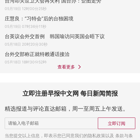
台湾叩关世卫大会再失利 国台办：企图走旁
05月19日 12时00分25秒
庄慧良：“习特会”后的台独困境
05月19日 07时36分11秒
台英议会外交首例 韩国瑜访问英国会晤下议
05月18日 20时20分30秒
台外交部称正就特赖通话接洽
05月18日 18时30分52秒
查看更多
立即注册早报中文网 每日新闻简报
精选报道与评论直达邮箱，周一至周五上午发送。
立即订阅
当您提交以上信息，即表示您已同意我们的隐私政策以及 条款与条