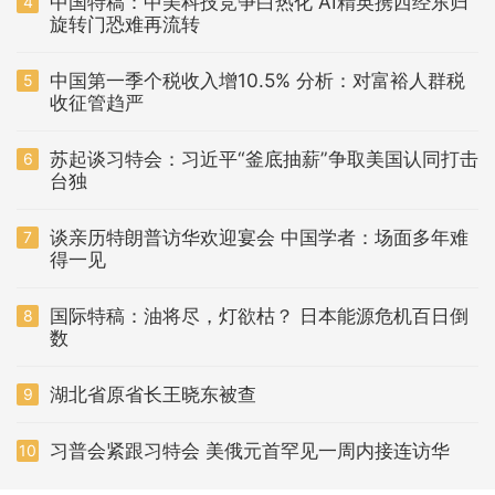
中国特稿：中美科技竞争白热化 AI精英携西经东归
4
旋转门恐难再流转
中国第一季个税收入增10.5% 分析：对富裕人群税
5
收征管趋严
苏起谈习特会：习近平“釜底抽薪”争取美国认同打击
6
台独
谈亲历特朗普访华欢迎宴会 中国学者：场面多年难
7
得一见
国际特稿：油将尽，灯欲枯？ 日本能源危机百日倒
8
数
湖北省原省长王晓东被查
9
习普会紧跟习特会 美俄元首罕见一周内接连访华
10