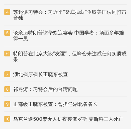
苏起谈习特会：习近平“釜底抽薪”争取美国认同打击
4
台独
谈亲历特朗普访华欢迎宴会 中国学者：场面多年难
5
得一见
特朗普在北京大谈“友谊”，但峰会未达成任何实质成
6
果
湖北省原省长王晓东被查
7
祁冬涛：习特会后的台湾问题
8
正部级王晓东被查：曾担任湖北省省长
9
乌克兰逾500架无人机夜袭俄罗斯 莫斯科三人死亡
10