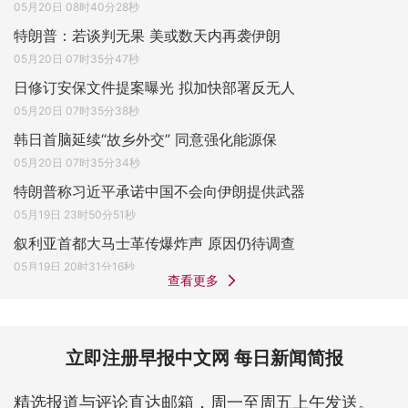
05月20日 08时40分28秒
特朗普：若谈判无果 美或数天内再袭伊朗
05月20日 07时35分47秒
日修订安保文件提案曝光 拟加快部署反无人
05月20日 07时35分38秒
韩日首脑延续“故乡外交” 同意强化能源保
05月20日 07时35分34秒
特朗普称习近平承诺中国不会向伊朗提供武器
05月19日 23时50分51秒
叙利亚首都大马士革传爆炸声 原因仍待调查
05月19日 20时31分16秒
查看更多
立即注册早报中文网 每日新闻简报
精选报道与评论直达邮箱，周一至周五上午发送。