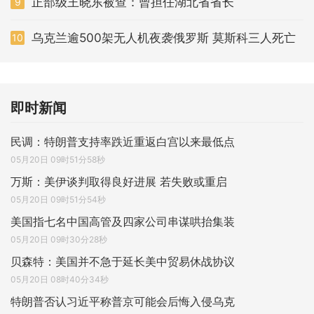
正部级王晓东被查：曾担任湖北省省长
9
乌克兰逾500架无人机夜袭俄罗斯 莫斯科三人死亡
10
即时新闻
民调：特朗普支持率跌近重返白宫以来最低点
05月20日 09时51分58秒
万斯：美伊谈判取得良好进展 若失败或重启
05月20日 09时51分54秒
美国指七名中国高管及四家公司串谋哄抬集装
05月20日 09时30分28秒
贝森特：美国并不急于延长美中贸易休战协议
05月20日 08时40分34秒
特朗普否认习近平称普京可能会后悔入侵乌克