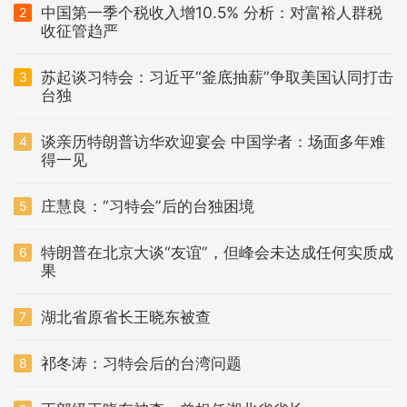
中国第一季个税收入增10.5% 分析：对富裕人群税
2
收征管趋严
苏起谈习特会：习近平“釜底抽薪”争取美国认同打击
3
台独
谈亲历特朗普访华欢迎宴会 中国学者：场面多年难
4
得一见
庄慧良：“习特会”后的台独困境
5
特朗普在北京大谈“友谊”，但峰会未达成任何实质成
6
果
湖北省原省长王晓东被查
7
祁冬涛：习特会后的台湾问题
8