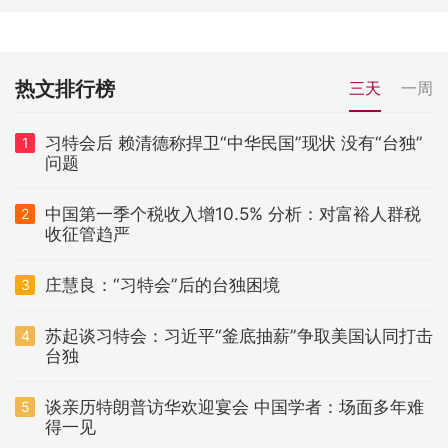
热文排行榜
三天
一周
习特会后 赖清德称捍卫“中华民国”现状 没有“台独”
1
问题
中国第一季个税收入增10.5% 分析：对富裕人群税
2
收征管趋严
庄慧良：“习特会”后的台独困境
3
苏起谈习特会：习近平“釜底抽薪”争取美国认同打击
4
台独
谈亲历特朗普访华欢迎宴会 中国学者：场面多年难
5
得一见