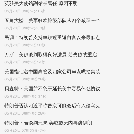
英驻美大使馆副馆长离任 原因不明
05月20日 09时52分11秒
五角大楼：美军驻欧旅级部队从四个减至三个
05月20日 09时52分08秒
民调：特朗普支持率跌近重返白宫以来最低点
05月20日 09时51分58秒
万斯：美伊谈判取得良好进展 若失败或重启
05月20日 09时51分54秒
美国指七名中国高管及四家公司串谋哄抬集装
05月20日 09时30分28秒
贝森特：美国并不急于延长美中贸易休战协议
05月20日 08时40分34秒
特朗普否认习近平称普京可能会后悔入侵乌克
05月20日 08时40分28秒
特朗普：若谈判无果 美或数天内再袭伊朗
05月20日 07时35分47秒