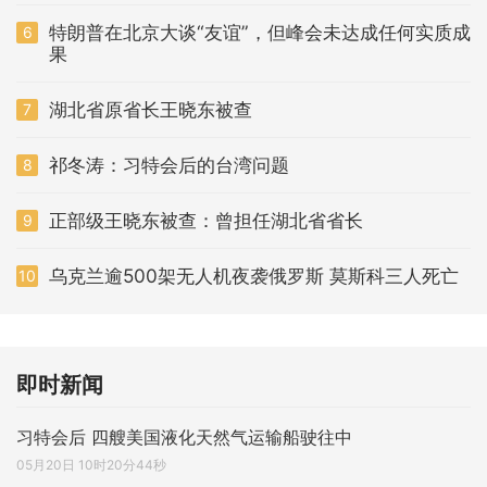
特朗普在北京大谈“友谊”，但峰会未达成任何实质成
6
果
湖北省原省长王晓东被查
7
祁冬涛：习特会后的台湾问题
8
正部级王晓东被查：曾担任湖北省省长
9
乌克兰逾500架无人机夜袭俄罗斯 莫斯科三人死亡
10
即时新闻
习特会后 四艘美国液化天然气运输船驶往中
05月20日 10时20分44秒