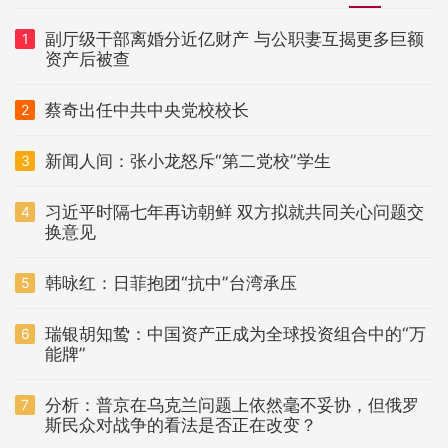
副厅级干部离婚分近亿财产 与公职妻互揭更多巨额
1
资产后被查
蔡奇出任中共中央党校校长
2
新闻人间：张小龙怒斥“第二党校”学生
3
习近平时隔七年再访朝鲜 双方拟就共同关心问题交
4
换意见
韩咏红：日菲抱团“抗中”台湾承压
5
瑞银胡知鸷：中国资产正成为全球投资组合中的“万
6
能牌”
分析：普京在乌克兰问题上依然毫不妥协，但俄罗
7
斯民众对战争的看法是否正在改变？