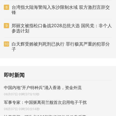
台湾指大陆海警闯入东沙限制水域 双方激烈言辞交
8
锋
郑丽文被指松口备战2028总统大选 国民党：非个人
9
参选计划
白天辉受贿被判死刑已执行 罪行极其严重的犯罪分
10
子
即时新闻
中国内地“开户特种兵”涌入香港，资金外流
06月07日 09时37分10秒
军事专家：中国驱离荷兰舰首次启用电子干扰
06月07日 09时30分14秒