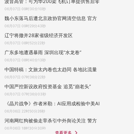
波音高管：可为华200架飞机订单提供售后零
06月07日 09时30分10秒
魏小东落马后遭北京政协官网清空信息 官方
06月07日 09时29分43秒
辽宁将撤并28家省级经济开发区
06月07日 08时52分22秒
广东多地遭遇暴雨 深圳出现“水龙卷”
06月07日 08时40分13秒
中国特稿：文旅太内卷也太趋同 各地比流量
06月07日 07时36分22秒
中国严控新设政府投资基金 追觅“崩老头”
06月07日 07时36分03秒
《晶片战争》作者米勒：AI应用成检验中美AI
06月06日 22时50分26秒
河南网红狗被偷走宰杀引中外舆论关注 警方
06月06日 18时30分30秒
查看更多