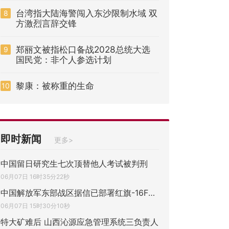
台湾指大陆海警闯入东沙限制水域 双
8
方激烈言辞交锋
郑丽文被指松口备战2028总统大选
9
国民党：非个人参选计划
黎康：被称重的生命
10
即时新闻
更多>
中国留日研究生七次顶替他人考试被判刑
06月07日 16时35分22秒
中国解放军东部战区据信已部署红旗-16F防空
06月07日 15时30分10秒
特大矿难后 山西沁源应急管理系统三负责人