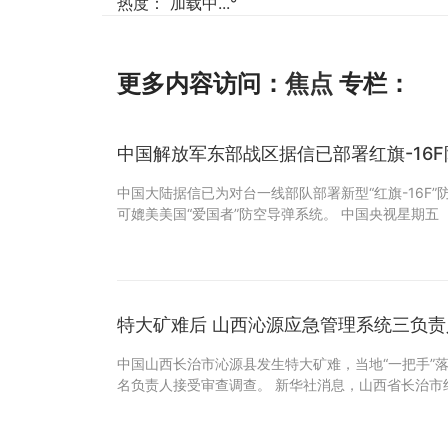
热度：
加载中...
°
更多内容访问：
焦点
专栏：
中国解放军东部战区据信已部署红旗-16
中国大陆据信已为对台一线部队部署新型“红旗-16F
可媲美美国“爱国者”防空导弹系统。 中国央视星期五
特大矿难后 山西沁源应急管理系统三负责
中国山西长治市沁源县发生特大矿难，当地“一把手”
名负责人接受审查调查。 新华社消息，山西省长治市