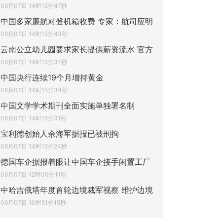
06月07日 14时15分47秒
中国多家廉航对登机箱收费 专家：航司应明
06月07日 14时15分43秒
云南公立幼儿园要求家长提供薪资流水 官方
06月07日 14时15分37秒
中国央行连续19个月增持黄金
06月07日 14时15分34秒
中国文学学术期刊全面实施单独署名制
06月07日 14时15分31秒
宝利德创始人余海军据报已被刑拘
06月07日 14时15分24秒
德国车企据报着眼让中国车企接手闲置工厂
06月07日 12时00分11秒
中哈吉俄塔年度首轮边境裁军视察 维护边境
06月07日 10时51分15秒