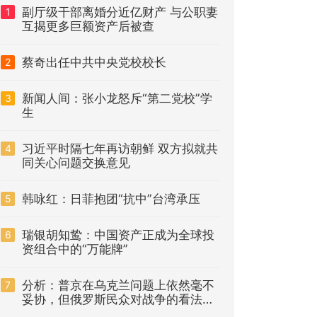
副厅级干部离婚分近亿财产 与公职妻
1
互揭更多巨额资产后被查
蔡奇出任中共中央党校校长
2
新闻人间：张小龙怒斥“第二党校”学
3
生
习近平时隔七年再访朝鲜 双方拟就共
4
同关心问题交换意见
韩咏红：日菲抱团“抗中”台湾承压
5
瑞银胡知鸷：中国资产正成为全球投
6
资组合中的“万能牌”
分析：普京在乌克兰问题上依然毫不
7
妥协，但俄罗斯民众对战争的看法是
否正在改变？