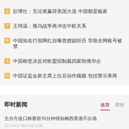
彭博社：无论谁赢得美国大选 中国都是输家
6
王纬温：俄乌战争再冲击中欧关系
7
中国知名打假网红自曝曾嫖娼经历 导致全网账号被
8
禁
中国称坚决反对欧盟拟制裁四家助俄华企
9
中国证监会新主席上任后动作频频 包括警示券商
10
即时新闻
推荐
即时
主办方改口称赛前15分钟得知梅西香港不出场
02月16日 19时45分32秒