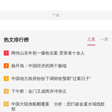
热文排行榜
三天
一周
网传山东年初一爆枪击案 受害者十余人
1
杨丹旭：中国经济的两个极端
2
中国地方政府纷纷下调财收预期“过紧日子”
3
下午察：金门又成两岸冲突点
4
中国大陆渔船翻覆案 分析：恐打破金厦水域线默
5
契