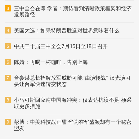
三中全会在即 学者：期待看到清晰政策框架和经济
3
发展路径
美国大选：如果特朗普胜选对世界意味着什么
4
中共二十届三中全会7月15日至18日召开
5
陈婧：再喝一杯咖啡，告别上海
6
台参谋总长指解放军威胁可能“由演转战” 汉光演习
7
要让台军快速转变状态
小马可斯回应南中国海冲突：仅表达抗议不足 须采
8
取更多措施
彭博：中美科技战正酣 华为在华盛顿却有一个秘密
9
盟友