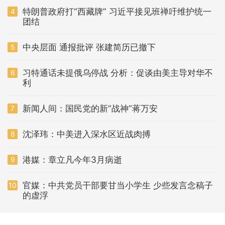
特朗普政府打“西藏牌” 习近平接见班禅吁维护统一
4
团结
中央层面 通报批评 张建简历已撤下
5
习特通话未提俄乌停战 分析：促谈由美主导对华不
6
利
新闻人间：国民党的新“战神”蒋万安
7
沈泽玮：中美进入深水区近战肉搏
8
港媒：章立凡今年3月病逝
9
官媒：中共党员干部要甘当小学生 少些发言念稿子
10
的虚浮