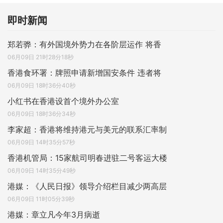
即时新闻
郑若骅：有外国境外势力在各阶层运作 将香
06月09日 21时28分18秒
香港食环署：牌照申请新增国安条件 违者将
06月09日 18时36分40秒
小红书在香港设首个境外办公室
06月09日 18时36分34秒
李家超：香港将维持港元与美元的联系汇率制
06月09日 14时35分57秒
香港机管局：15家航司明春进驻二号客运大楼
06月09日 14时35分49秒
港媒：《人民日报》领导介绍栏目减少两高层
06月09日 11时05分39秒
港媒：章立凡今年3月病逝