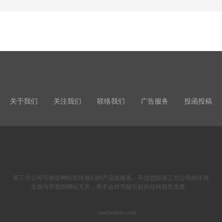
关于我们
关注我们
联络我们
广告服务
投函投稿
第三方公司可能在网站宣传他们的产品或服务。不过您跟第三方公司的任何
交易与早晨报网站无关，将不会对可能引起的任何损失负责。
zaochenbao.com