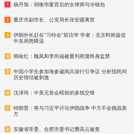
杨丹旭：胡衡华案背后的女律师与冷钱包
1
重庆市副市长、公安局长张安疆离世
2
伊朗外长赶在“习特会”前访华 学者：北京料斡旋促
3
中东局势降温
韩咏红：魏凤和李尚福被重判死缓终身监禁
4
中国小学生参加海参崴阅兵游行引争议 分析指民间
5
历史情结被刺激
沈泽玮：中美元首会晤前的多线交锋
6
特朗普：将与习近平讨论伊朗战争 中方不会挑战美
7
方
安徽省常委、合肥市委书记费高云被查
8