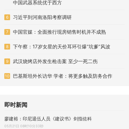
中国武器系统优于西方
习近平到河南洛阳考察调研
6
中国官媒：全面推行现房销售时机并不成熟
7
下午察：17岁女星的天价耳环引爆“坑爹”风波
8
武汉烧烤店外发生枪击案 至少一死二伤
9
巴基斯坦外长访华 学者：将更多触及防务合作
10
即时新闻
廖建裕：印尼退伍人员《建议书》剑指佐科
05月21日 08时10分33秒