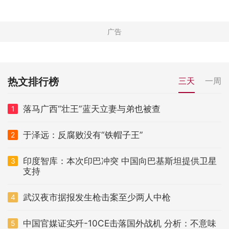
热文排行榜
三天
一周
落马广西“壮王”蓝天立妻与弟也被查
1
于泽远：反腐败没有“铁帽子王”
2
印度智库：本次印巴冲突 中国向巴基斯坦提供卫星
3
支持
武汉夜市据报发生枪击案至少两人中枪
4
中国官媒证实歼-10CE击落国外战机 分析：不意味
5