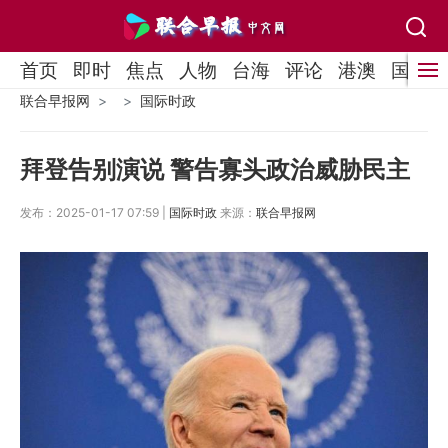
首页
即时
焦点
人物
台海
评论
港澳
国际
联合早报网
国际时政
拜登告别演说 警告寡头政治威胁民主
发布：2025-01-17 07:59 |
国际时政
来源：
联合早报网