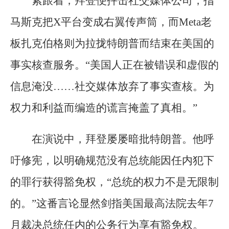
紧跟着，拜登便抨击社交媒体公司，指
马斯克把X平台变成右翼传声筒，而Meta老
板扎克伯格则为拉拢特朗普而结束在美国的
事实核查服务。“美国人正在被错误和虚假的
信息淹没……社交媒体放弃了事实查核。为
权力和利益而编造的谎言掩盖了真相。”
在演说中，拜登屡屡暗批特朗普。他呼
吁修宪，以明确规范没有总统能因任内犯下
的罪行获得豁免权，“总统的权力不是无限制
的。”这番言论显然剑指美国最高法院去年7
月裁决总统任内的公务行为享有豁免权。