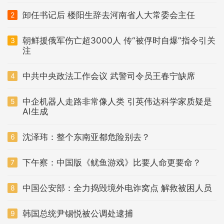
卸任书记后 楼阳生辞去河南省人大常委会主任
2
朝鲜援俄军伤亡超3000人 传“被俘时自爆”指令引关
3
注
中共中央政法工作会议 武警司令员王春宁缺席
4
中企机器人走路非常像人类 引英伟达科学家质疑是
5
AI生成
沈泽玮：整个东南亚都危险别去？
6
下午察：中国版《鱿鱼游戏》比要人命更要命？
7
中国公安部：全力捣毁境外电诈窝点 解救被困人员
8
韩国总统尹锡悦被公调处逮捕
9