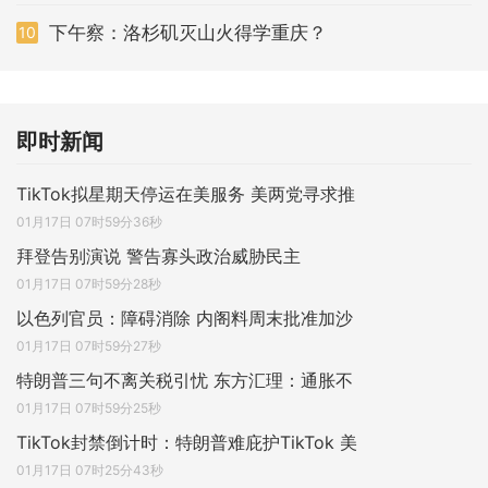
下午察：洛杉矶灭山火得学重庆？
10
即时新闻
TikTok拟星期天停运在美服务 美两党寻求推
01月17日 07时59分36秒
拜登告别演说 警告寡头政治威胁民主
01月17日 07时59分28秒
以色列官员：障碍消除 内阁料周末批准加沙
01月17日 07时59分27秒
特朗普三句不离关税引忧 东方汇理：通胀不
01月17日 07时59分25秒
TikTok封禁倒计时：特朗普难庇护TikTok 美
01月17日 07时25分43秒