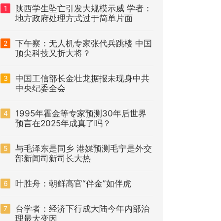
陕西学生坠亡引发大规模示威 学者：
1
地方政府处理方式过于简单片面
下午察：无人机专家张代兵跳楼 中国
2
顶尖科技又折大将？
中国工信部长金壮龙据报未现身中共
3
中央纪委全会
1995年霍金等专家预测30年后世界
4
预言在2025年成真了吗？
与毛泽东是同乡 港媒预测毛宁是外交
5
部新闻司新司长大热
叶胜舟：朝鲜高官“伴金”如伴虎
6
台学者：经济下行成大陆今年内部治
7
理最大变因