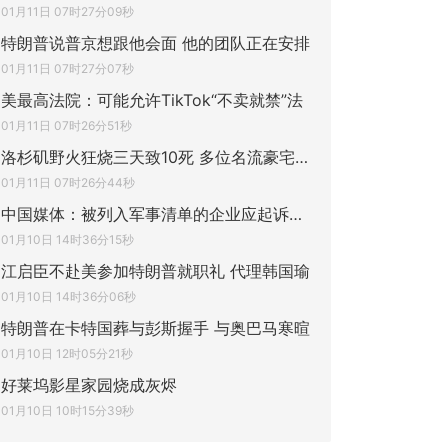
01月11日 07时27分09秒
特朗普说普京想跟他会面 他的团队正在安排
01月11日 07时27分07秒
美最高法院：可能允许TikTok“不卖就禁”法
01月11日 07时26分51秒
洛杉矶野火狂烧三天致10死 多位名流豪宅被
01月11日 07时26分44秒
中国媒体：被列入军事清单的企业应起诉美国
01月10日 14时36分15秒
江启臣不赴美参加特朗普就职礼 代理韩国瑜
01月10日 14时36分06秒
特朗普在卡特国葬与彭斯握手 与奥巴马寒暄
01月10日 12时05分21秒
好莱坞影星家园烧成灰烬
01月10日 10时15分39秒