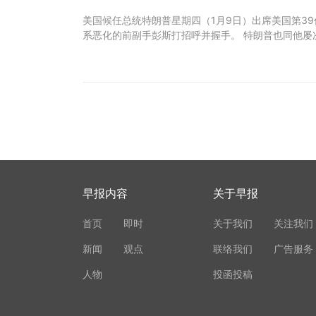
美国候任总统特朗普星期四（1月9日）出席美国第3
系恶化的前副手彭斯打招呼并握手。 特朗普也同他屡
早报内容
关于早报
首页
即时
关于我们
关注我们
新闻
观点
联络我们
广告服务
人物
投函投稿