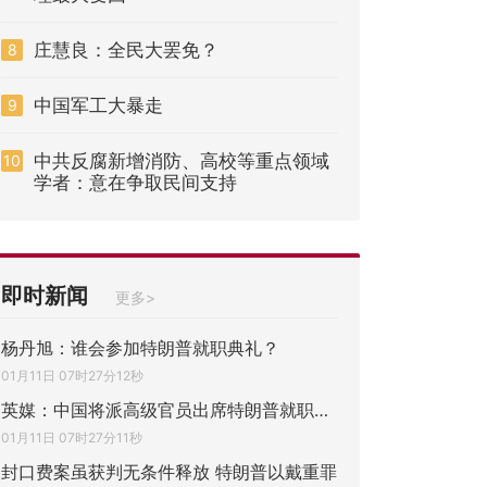
庄慧良：全民大罢免？
8
中国军工大暴走
9
中共反腐新增消防、高校等重点领域
10
学者：意在争取民间支持
即时新闻
更多>
杨丹旭：谁会参加特朗普就职典礼？
01月11日 07时27分12秒
英媒：中国将派高级官员出席特朗普就职典礼
01月11日 07时27分11秒
封口费案虽获判无条件释放 特朗普以戴重罪