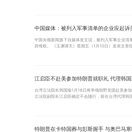
中国媒体：被列入军事清单的企业应起诉
中国央视新闻旗下自媒体发文说，被列入军事企业清
府维权。 《玉渊谭天》星期五（1月10日）发表文章
江启臣不赴美参加特朗普就职礼 代理韩
台湾立法院长韩国瑜1月18日将率领朝野党团赴美参
立法院副院长江启臣确定不会随行，留在台湾代理韩国
特朗普在卡特国葬与彭斯握手 与奥巴马寒