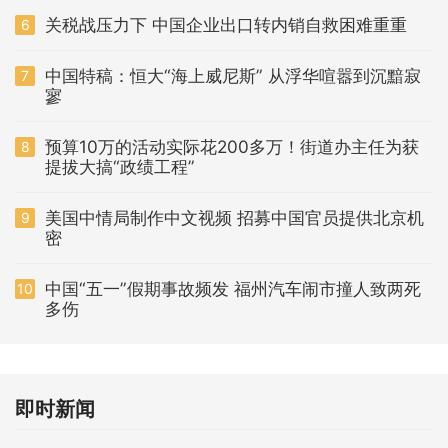
关税战压力下 中国企业出口转内销自救困难重重
6
中国特稿：恒大“海上威尼斯” 从浮华喧嚣到沉黯寂
7
寥
预算10万的活动实际花200多万！街道办主任为获
8
提拔大搞“政绩工程”
美国中情局制作中文视频 招募中国官员提供北京机
9
密
中国“五一”假期事故频发 福州汽车闹市撞人致两死
10
多伤
即时新闻