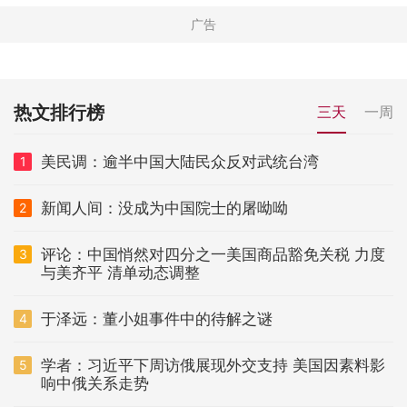
热文排行榜
三天
一周
美民调：逾半中国大陆民众反对武统台湾
1
新闻人间：没成为中国院士的屠呦呦
2
评论：中国悄然对四分之一美国商品豁免关税 力度
3
与美齐平 清单动态调整
于泽远：董小姐事件中的待解之谜
4
学者：习近平下周访俄展现外交支持 美国因素料影
5
响中俄关系走势