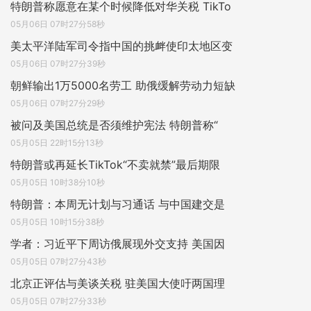
特朗普称愿意在某个时候降低对华关税 TikTo
05月06日 07时27分58秒
美太平洋陆军司令指中国的挑衅使印太地区变
05月06日 07时27分39秒
朝鲜输出1万5000名劳工 助俄缓解劳动力短缺
05月06日 07时27分29秒
被问及美国总统是否须维护宪法 特朗普称“
05月05日 22时15分13秒
特朗普或再延长TikTok“不卖就禁”最后期限
05月05日 10时38分10秒
特朗普：本周无计划与习通话 与中国建交是
05月05日 10时15分38秒
学者：习近平下周访俄展现外交支持 美国因
05月05日 07时27分43秒
北京正评估与美谈关税 驻美国大使吁两国理
05月05日 07时27分33秒