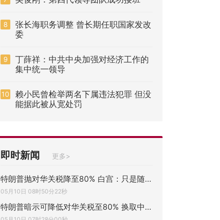
张长海职务调整 曾长期任职国家发改
8
委
丁薛祥：中共中央加强对经济工作的
9
集中统一领导
赖小民曾检举两名下属违法犯罪 但没
10
能据此被从宽处罚
即时新闻
更多>
特朗普抛对华关税降至80% 白宫：只是随口一
05月10日 08时50分22秒
特朗普暗示可降低对华关税至80% 换取中国对
05月10日 07时28分00秒