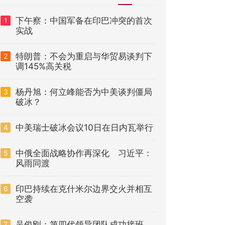
下午察：中国军备在印巴冲突的首次
1
实战
特朗普：不会为重启与华贸易谈判下
2
调145%高关税
杨丹旭：何立峰能否为中美谈判僵局
3
破冰？
中美瑞士破冰会议10日在日内瓦举行
4
中俄全面战略协作再深化 习近平：
5
风雨同渡
印巴持续在克什米尔边界交火并相互
6
空袭
吴俊刚：第四代领导团队成功接班
7