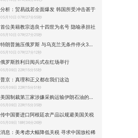
分析：贸易战若全面爆发 韩国所受冲击甚于
05月10日 07时27分55秒
首位美籍教宗选良十四世为名号 隐喻承担社
05月10日 07时27分25秒
特朗普施压俄罗斯 与乌克兰无条件停火30天
05月10日 07时27分12秒
俄罗斯胜利日阅兵式在红场举行
05月09日 22时15分55秒
普京：真理和正义都在我们这边
05月09日 22时15分51秒
美国制裁第三家涉嫌采购运输伊朗石油的中国
05月09日 22时15分35秒
传中国要进口阿根廷农产品以规避美国关税
05月09日 18时36分26秒
消息：美考虑大幅降低关税 寻求中国放松稀