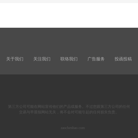
关于我们
关注我们
联络我们
广告服务
投函投稿
第三方公司可能在网站宣传他们的产品或服务。不过您跟第三方公司的任何
交易与早晨报网站无关，将不会对可能引起的任何损失负责。
zaochenbao.com