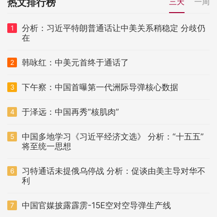
热文排行榜
三天
一周
分析：习近平特朗普通话让中美关系稍稳定 分歧仍
1
在
韩咏红：中美元首终于通话了
2
下午察：中国首曝第一代洲际导弹核心数据
3
于泽远：中国再秀“核肌肉”
4
中国多地学习《习近平经济文选》 分析：“十五五”
5
将至统一思想
习特通话未提俄乌停战 分析：促谈由美主导对华不
6
利
中国官媒披露霹雳-15E空对空导弹生产线
7