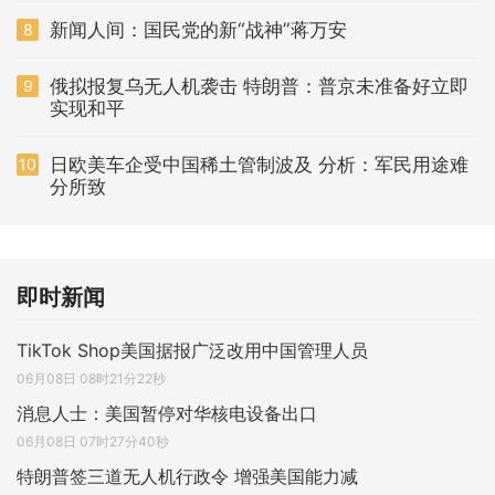
新闻人间：国民党的新“战神”蒋万安
8
俄拟报复乌无人机袭击 特朗普：普京未准备好立即
9
实现和平
日欧美车企受中国稀土管制波及 分析：军民用途难
10
分所致
即时新闻
TikTok Shop美国据报广泛改用中国管理人员
06月08日 08时21分22秒
消息人士：美国暂停对华核电设备出口
06月08日 07时27分40秒
特朗普签三道无人机行政令 增强美国能力减