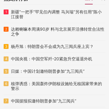
新疆“一把手”罕见任内调整 马兴瑞“另有任用”陈小
1
江接替
达赖喇嘛本周满90岁 料与北京展开活佛转世合法性
2
之争
杨丹旭：特朗普会不会成为九三阅兵座上宾？
3
中国央视：中国空军歼-20紧急升空逼退外机
4
日媒：中国计划邀特朗普参加“九三阅兵”
5
核弹诱惑：美国轰炸伊朗核设施给无核国家带来的
6
警示
中国据报拟邀特朗普参加“九三阅兵”
7