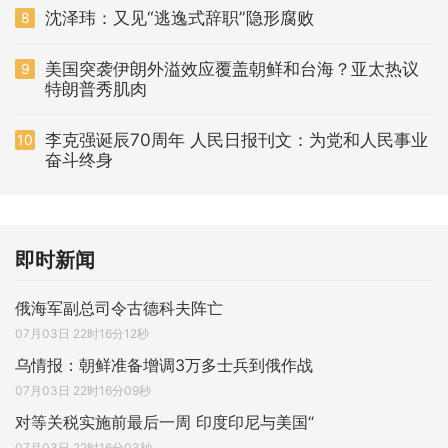
沈泽玮：又见“逃逸式辞职”隐形腐败
8
美国突袭伊朗外溢效应覆盖朝鲜和台海？亚太热议
9
特朗普秀肌肉
李克强诞辰70周年 人民日报刊文：为党和人民事业
10
奋斗终身
即时新闻
俄海军副总司令古德科夫阵亡
07月03日 22时16分12秒
乌情报：朝鲜准备增调3万多士兵到俄作战
07月03日 22时16分09秒
对等关税实施前最后一周 印度印尼与美国“
07月03日 22时16分03秒