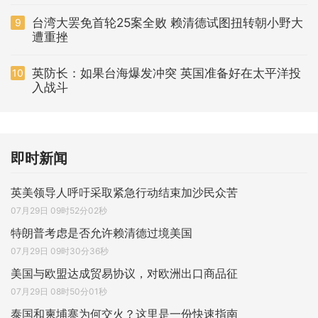
台湾大罢免首轮25案全败 赖清德试图扭转朝小野大
9
遭重挫
英防长：如果台海爆发冲突 英国准备好在太平洋投
10
入战斗
即时新闻
英美领导人呼吁采取紧急行动结束加沙民众苦
07月29日 09时52分02秒
特朗普考虑是否允许赖清德过境美国
07月29日 09时30分36秒
美国与欧盟达成贸易协议，对欧洲出口商品征
07月29日 08时50分01秒
泰国和柬埔寨为何交火？这里是一份快速指南