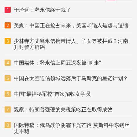
于泽远：释永信终于栽了
1
美媒：中国正在抢占未来，美国却陷入焦虑与退缩
2
少林寺方丈释永信携带情人、子女等被拦截？河南
3
开封警方辟谣
中国媒体：释永信上周五深夜被“叫走”
4
中国在太空通信领域远落后于马斯克的星链计划？
5
中国“最神秘军校”首次招收女学员
6
观察：特朗普强硬的关税策略正在取得成效
7
国际特稿：俄乌战争阴霾下光芒褪 莫斯科中东钢丝
8
走不稳