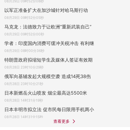
08月29日 09时52分08秒
以军正准备扩大在加沙城针对哈马斯行动
08月29日 09时52分05秒
马克龙：法德致力于让欧洲“重新武装自己”
08月29日 09时52分00秒
学者：印度国内消费可缓冲关税冲击 有利继
08月29日 08时00分36秒
特朗普政府拟缩短学生及媒体人签证有效期
08月28日 23时10分29秒
俄军向基辅发起大规模空袭 造成14死38伤
08月28日 23时10分21秒
日本新燃岳火山喷发 烟尘最高达5500米
08月28日 14时31分19秒
日本丰明市拟立法 促市民每日限用手机两小
08月28日 14时31分15秒
查看更多