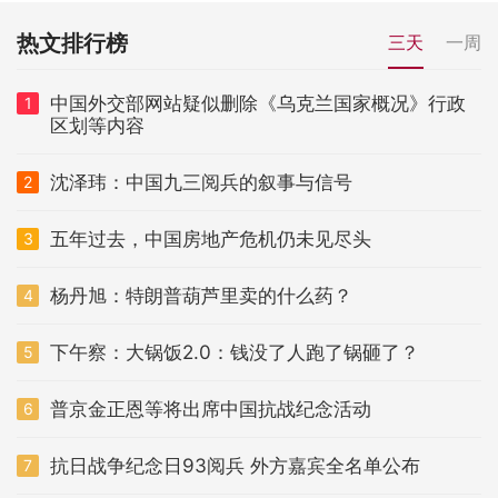
热文排行榜
三天
一周
中国外交部网站疑似删除《乌克兰国家概况》行政
1
区划等内容
沈泽玮：中国九三阅兵的叙事与信号
2
五年过去，中国房地产危机仍未见尽头
3
杨丹旭：特朗普葫芦里卖的什么药？
4
下午察：大锅饭2.0：钱没了人跑了锅砸了？
5
普京金正恩等将出席中国抗战纪念活动
6
抗日战争纪念日93阅兵 外方嘉宾全名单公布
7