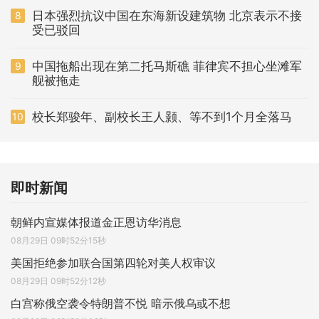
日本强烈抗议中国在东海新设建筑物 北京表示不接
8
受已驳回
中国拖船出现在第二托马斯礁 菲律宾不担心坐滩军
9
舰被拖走
校长郑骏年、副校长王人颢、等不到1个月全落马
10
即时新闻
朝鲜内宣媒体报道金正恩访华消息
08月29日 09时52分15秒
美国拒绝参加联合国第四轮对美人权审议
08月29日 09时52分12秒
白宫称俄空袭令特朗普不悦 暗示俄乌或不想