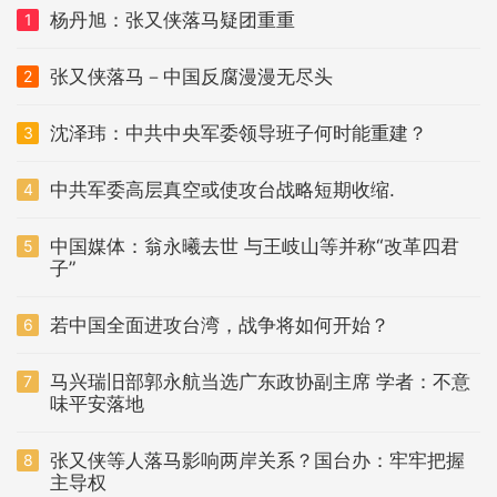
杨丹旭：张又侠落马疑团重重
1
张又侠落马－中国反腐漫漫无尽头
2
沈泽玮：中共中央军委领导班子何时能重建？
3
中共军委高层真空或使攻台战略短期收缩.
4
中国媒体：翁永曦去世 与王岐山等并称“改革四君
5
子”
若中国全面进攻台湾，战争将如何开始？
6
马兴瑞旧部郭永航当选广东政协副主席 学者：不意
7
味平安落地
张又侠等人落马影响两岸关系？国台办：牢牢把握
8
主导权