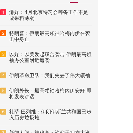
港媒：4月北京特习会筹备工作不足
1
成果料薄弱
特朗普：伊朗最高领袖哈梅内伊在袭
2
击中身亡
以媒：以美发起联合袭击 伊朗最高领
3
袖办公室附近遭袭
伊朗革命卫队：我们失去了伟大领袖
4
伊朗外长：最高领袖哈梅内伊安好 即
5
将发表讲话
礼萨·巴列维：伊朗伊斯兰共和国已步
6
入历史垃圾堆
新闻人间：神秘商人许仰天拥抱大湾
7