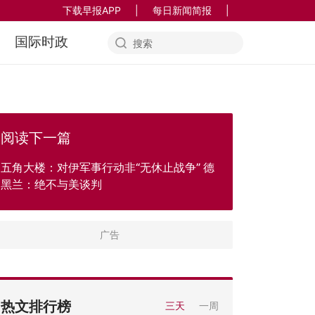
下载早报APP
|
每日新闻简报
|
国际时政
阅读下一篇
五角大楼：对伊军事行动非“无休止战争” 德
黑兰：绝不与美谈判
热文排行榜
三天
一周