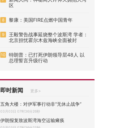
区
黎康：美国FIRE点燃中国青年
8
王毅警告战事延烧整个波斯湾 学者：
9
北京担忧霍尔木兹海峡全面被封
特朗普：已打死伊朗领导层48人 以
10
总理誓言升级行动
即时新闻
更多>
五角大楼：对伊军事行动非“无休止战争”
03月03日 07时36分26秒
伊朗报复致波斯湾海空运输瘫痪
03月03日 07时36分23秒