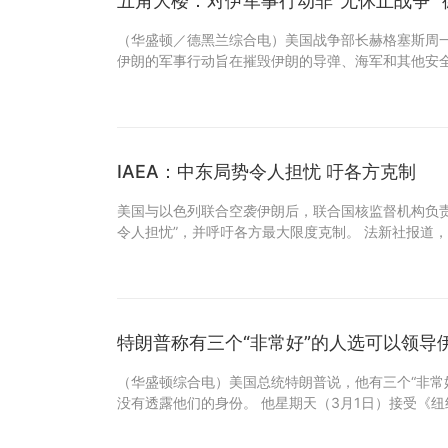
五角大楼：对伊军事行动非“无休止战争”
（华盛顿／德黑兰综合电）美国战争部长赫格塞斯周一
伊朗的军事行动旨在摧毁伊朗的导弹、海军和其他安
IAEA：中东局势令人担忧 吁各方克制
美国与以色列联合空袭伊朗后，联合国核监督机构负责
令人担忧”，并呼吁各方最大限度克制。 法新社报道，
特朗普称有三个“非常好”的人选可以领导
（华盛顿综合电）美国总统特朗普说，他有三个“非常
没有透露他们的身份。 他星期天（3月1日）接受《