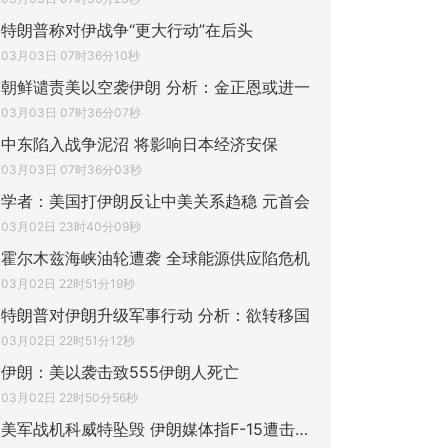
特朗普称对伊战争“更大行动”在后头
03月03日 07时36分10秒
朝鲜谴责美以空袭伊朗 分析：金正恩或进一
03月03日 07时36分07秒
中东陷入战争泥沼 将影响日本经济安保
03月03日 07时36分03秒
学者：美国打伊朗反让中美关系趋稳 元首会
03月02日 23时40分09秒
霍尔木兹海峡油轮遭袭 全球能源供应陷危机
03月02日 22时51分19秒
特朗普对伊朗升级军事行动 分析：欲转移国
03月02日 22时51分12秒
伊朗：美以袭击致555伊朗人死亡
03月02日 22时50分56秒
美军战机科威特坠毁 伊朗媒体指F-15遭击落