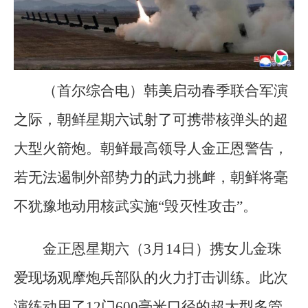
（首尔综合电）韩美启动春季联合军演
之际，朝鲜星期六试射了可携带核弹头的超
大型火箭炮。朝鲜最高领导人金正恩警告，
若无法遏制外部势力的武力挑衅，朝鲜将毫
不犹豫地动用核武实施“毁灭性攻击”。
金正恩星期六（3月14日）携女儿金珠
爱现场观摩炮兵部队的火力打击训练。此次
演练动用了12门600毫米口径的超大型多管