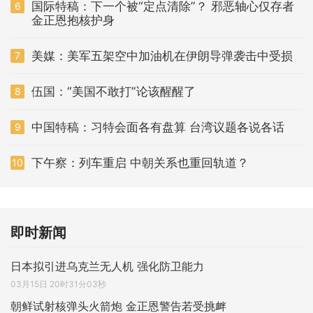
国际特稿：下一个被“定点清除”？ 邪恶轴心仅存者
6
金正恩抱核护身
美媒：美军五架空中加油机在伊朗导弹袭击中受损
7
伍国：“美国不敢打”论该醒醒了
8
中国特稿：习特会面各有盘算 台湾议题各说各话
9
下午察：列车重启 中朝关系也重回轨道？
10
即时新闻
日本拟引进乌克兰无人机 强化防卫能力
03月15日 20时31分03秒
朝鲜试射核弹头火箭炮 金正恩警告若受挑衅