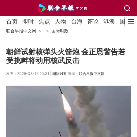
首页
即时
焦点
人物
台海
评论
港澳
国际
联合早报中文网
国际时政
朝鲜试射核弹头火箭炮 金正恩警告若
受挑衅将动用核武反击
发布：2026-03-15 20:31 |
国际时政
来源：
联合早报中文网