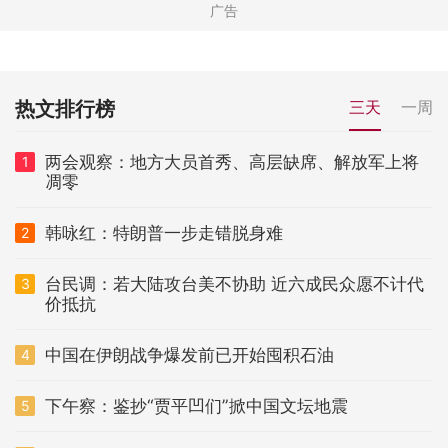
热文排行榜
三天
一周
两会观察：地方大员首秀、高层缺席、解放军上将
1
凋零
韩咏红：特朗普一步走错脱身难
2
台民调：若大陆攻台美不协助 近六成民众愿不计代
3
价抵抗
中国在伊朗战争爆发前已开始囤积石油
4
下午察：鉴抄“贾平凹们”掀中国文坛地震
5