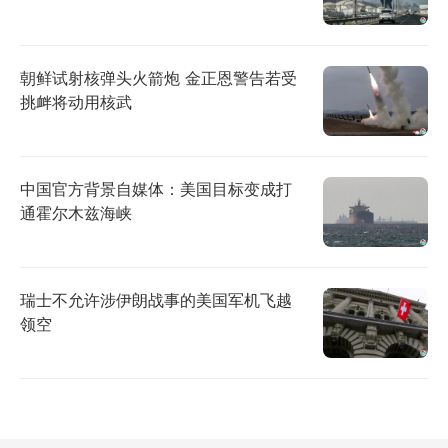
朝鲜试射核弹头火箭炮 金正恩警告若受
挑衅将动用核武
中国官方背景自媒体：美国目标变成打
通霍尔木兹海峡
瑞士不允许涉伊朗战事的美国军机飞越
领空