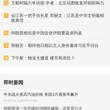
王毅时隔六年访朝 学者：北京试图恢复对朝影响力
6
会江苏一把手信长星 郑丽文：江苏是中华文明最精
7
致典范
特朗普相信是中国促使伊朗重返谈判桌
8
郑丽文：期待他日能以主人身份邀请习近平访台
9
下午察：物业大撤退 楼市再添忧？
10
即时新闻
中东战火推高汽油价格 美国3月通胀率飙升
04月11日 20时30分48秒
特朗普进一步升级对伊朗的威胁，这里是六大