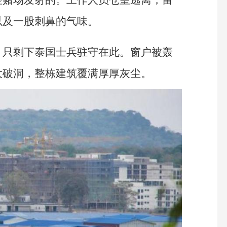
以及一股刺鼻的气味。
，只剩下泰国士兵驻守在此。窗户被轰
大破洞，整栋建筑覆满厚厚灰尘。