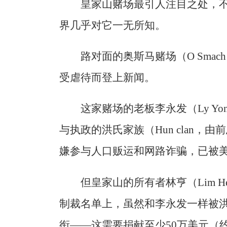
皇家山赌场最引人注目之处，
界几乎对它一无所知。
路对面的奥斯马赌场（O Smach
受虐待而登上新闻。
这家赌场的老板李永发（Ly Yo
与执政的洪氏家族（Hun clan
嫌参与人口贩运和网路诈骗，已被
但皇家山的所有者林亨（Lim 
制裁名单上，虽然和李永发一样被洪森授
衔——这需要捐献至少50万美元（