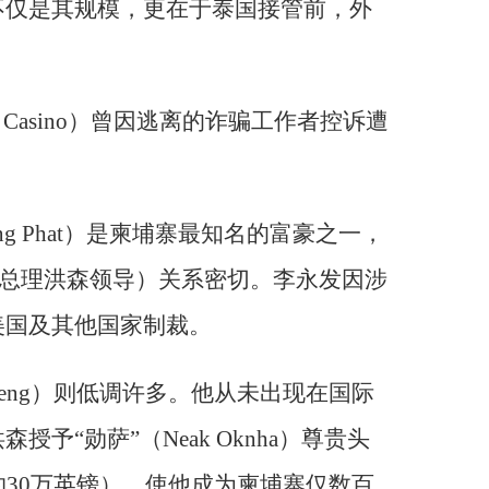
不仅是其规模，更在于泰国接管前，外
 Casino）曾因逃离的诈骗工作者控诉遭
ng Phat）是柬埔寨最知名的富豪之一，
，由前总理洪森领导）关系密切。李永发因涉
美国及其他国家制裁。
Heng）则低调许多。他从未出现在国际
予“勋萨”（Neak Oknha）尊贵头
约30万英镑），使他成为柬埔寨仅数百