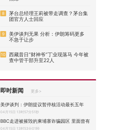
茅台总经理王莉被带走调查？茅台集
8
团官方人士回应
美伊谈判无果 分析：伊朗筹码更多
9
不急于让步
西藏昔日“财神爷”丁业现落马 今年被
10
查中管干部升至22人
即时新闻
更多>
美伊谈判：伊朗提议暂停核活动最长五年
04月15日 13时57分51秒
BBC走进被摧毁的柬埔寨诈骗园区 里面曾有
04月15日 13时53分01秒