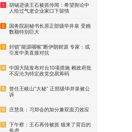
胡锡进谈王石被抓传闻：希望舆论中
1
人给过气老企业家口下留情
国务院副秘书长原正部级毕井泉 受贿
2
数额特别巨大
封锁“能源咽喉”断伊朗财源 专家：或
3
引发中美直接对抗
中国大陆发布对台10项措施 赖政府批
4
不应沦为特定政党交易筹码
曾任王岐山“大秘” 正部级毕井泉被公
5
诉
庄慧良：习郑会的加分兼双面刃效应
6
下午察：王石再传被抓 狼来了背后的
7
焦虑