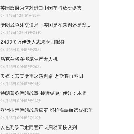
英国政府为何对进口中国车持放松姿态
04月15日 13时51分52秒
伊朗战争外交僵局：美国是在谈判还是发号施
04月15日 13时48分03秒
2400多万伊朗人志愿为国献身
04月15日 09时52分23秒
乌克兰将在挪威生产无人机
04月15日 09时52分20秒
美媒：若美伊重返谈判桌 万斯将再率团
04月15日 09时52分16秒
特朗普称伊朗战事“接近结束” 伊媒：本周
04月15日 09时52分13秒
欧洲拟定伊朗战后草案 维护海峡航运或把美
04月15日 09时52分10秒
以色列黎巴嫩同意正式启动直接谈判