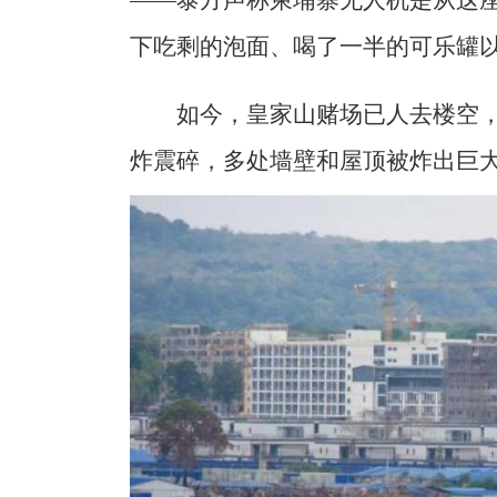
下吃剩的泡面、喝了一半的可乐罐
如今，皇家山赌场已人去楼空
炸震碎，多处墙壁和屋顶被炸出巨