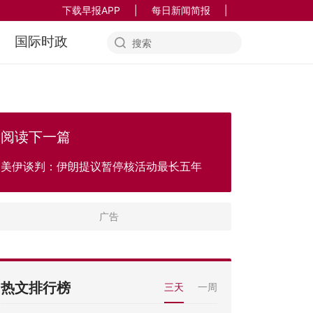
下载早报APP
|
每日新闻简报
|
国际时政
阅读下一篇
美伊谈判：伊朗提议暂停核活动最长五年
热文排行榜
三天
一周