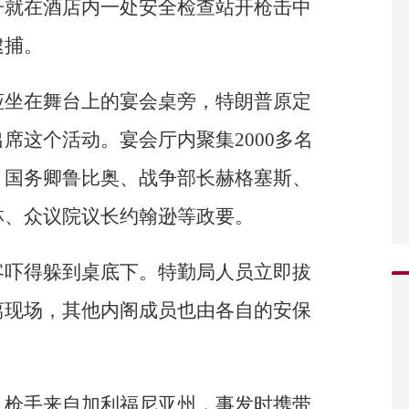
子就在酒店内一处安全检查站开枪击中
逮捕。
娅坐在舞台上的宴会桌旁，特朗普原定
席这个活动。宴会厅内聚集2000多名
、国务卿鲁比奥、战争部长赫格塞斯、
林、众议院议长约翰逊等政要。
客吓得躲到桌底下。特勤局人员立即拔
离现场，其他内阁成员也由各自的安保
，枪手来自加利福尼亚州，事发时携带