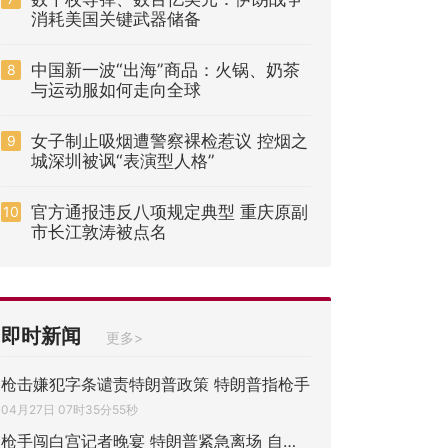
消耗美国关键武器储备
中国新一波“出海”商品：火锅、奶茶
8
与运动服如何走向全球
女子制止吸烟遭警察裸检惹议 控烟之
9
城深圳被讽“表演型人格”
官方通报违反八项规定典型 重庆原副
10
市长江敦涛被点名
即时新闻
更多>
枪击嫌犯字条谴责特朗普政策 特朗普指枪手
04月27日 07时35分55秒
枪手闯白宫记者晚宴 特朗普紧急离场 自称或