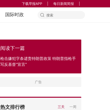
下载早报APP
|
每日新闻简报
|
国际时政
阅读下一篇
枪击嫌犯字条谴责特朗普政策 特朗普指枪手
写反基督“宣言”
热文排行榜
三天
一周