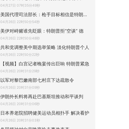
04月27日 07时35分49秒
美国代理司法部长：枪手目标相信是特朗普政
04月26日 22时50分54秒
美伊对峙赌谁先眨眼：特朗普拒“空谈” 德
04月26日 22时50分48秒
共和党调整美中期选举策略 淡化特朗普个人
04月26日 22时50分22秒
【视频】白宫记者晚宴传出巨响 特朗普紧急
04月26日 20时31分29秒
以军对黎巴嫩南部七村庄下达疏散令
04月26日 20时31分09秒
伊朗外长料将再赴巴基斯坦推动和平谈判
04月26日 20时31分06秒
日本养老院招聘健美运动员相扑手 解决看护
04月26日 20时31分03秒