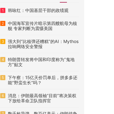
韩咏红：中国基层干部的政绩观
1
中国海军宣传片暗示第四艘航母为核
2
舰 专家判断为震慑美国
强大到“比核弹还糟糕”的AI：Mythos
3
拉响网络安全警报
特朗普转发将中国和印度称为“鬼地
4
方”贴文
下午察：15亿天价罚单后，拼多多还
5
能“野蛮生长”吗？
消息：伊朗最高领袖“目前”将决策权
6
下放给革命卫队指挥官
数千枚导弹、数百亿美元：伊朗战争
7