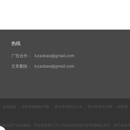
热线
广告合作：
kzaobao@gmail.com
文章删除：
kzaobao@gmail.com
友情链接
｜
联合早报网址导航
｜
联合早报网址大全
｜
联合早报中文网
｜
财新网
传他们的产品或服务。不过您跟第三方公司的任何交易与早晨报网站无关，将不会对