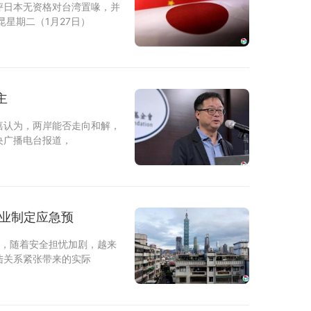
评日本无资格对台湾置喙，并
星期二（1月27日）
主
嘉认为，两岸能否走向和解，
央广播电台报道，
企业制定应急预
示，随着安全担忧加剧，越来
陆关系紧张带来的实际