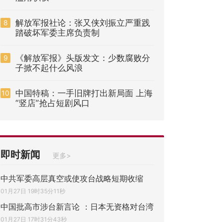
解放军报社论：张又侠刘振立严重践
8
踏破坏军委主席负责制
《解放军报》头版发文：少数腐败分
9
子掀不起什么风浪
中国特稿：一手旧牌打出新局面 上海
10
“竖店”抢占短剧风口
即时新闻
更多>
中共军委高层真空或使攻台战略短期收缩
01月27日 19时35分11秒
中国批高市涉台新言论 ：日本无资格对台湾
01月27日 17时31分43秒