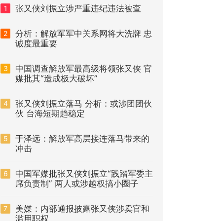
张又侠刘振立涉严重违纪违法被查
1
分析：解放军军中关系网将大洗牌 忠
2
诚度最重要
中国调查解放军最高级将领张又侠 官
3
媒批其“造成极大破坏”
张又侠刘振立落马 分析：或涉团团伙
4
伙 台海短期趋稳定
于泽远：解放军高层接连落马带来的
5
冲击
中国军媒批张又侠刘振立“践踏军委主
6
席负责制” 两人或涉越权搞小圈子
美媒：内部通报披露张又侠涉卖官和
7
滥用职权