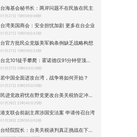
台海基会秘书长：两岸问题不在民族在民主
01月27日 15时06分46秒
台湾美国商会：安全担忧加剧 更多在台企业
01月27日 15时06分43秒
台官方批民众党版美军购条例缺乏战略构想
01月27日 15时06分33秒
台北101徒手攀爬：霍诺德仅91分钟登顶，妻
01月27日 09时43分28秒
若中国全面进攻台湾，战争将如何开始？
01月27日 09时35分09秒
民进党政府忧在野党更改台美关税协定冲击双
01月26日 23时40分25秒
港支联会前副主席涉国安法案 申请传召台湾
01月26日 22时50分53秒
台经院院长：台美关税谈判真正挑战在下一阶