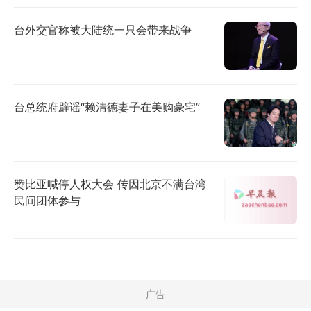
台外交官称被大陆统一只会带来战争
台总统府辟谣“赖清德妻子在美购豪宅”
赞比亚喊停人权大会 传因北京不满台湾
民间团体参与