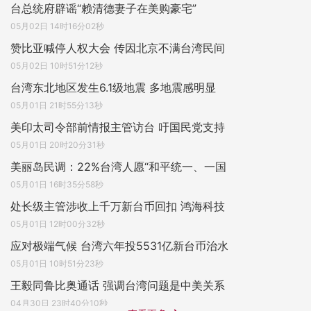
台总统府辟谣“赖清德妻子在美购豪宅”
05月02日 14时16分02秒
赞比亚喊停人权大会 传因北京不满台湾民间
05月02日 10时51分12秒
台湾东北地区发生6.1级地震 多地震感明显
05月01日 21时55分13秒
美印太司令部前情报主管访台 吁国民党支持
05月01日 20时20分31秒
美丽岛民调：22%台湾人愿“和平统一、一国
05月01日 16时35分58秒
处长级主管涉收上千万新台币回扣 鸿海科技
05月01日 12时00分32秒
应对极端气候 台湾六年投5531亿新台币治水
05月01日 10时51分23秒
王毅同鲁比奥通话 强调台湾问题是中美关系
04月30日 23时40分10秒