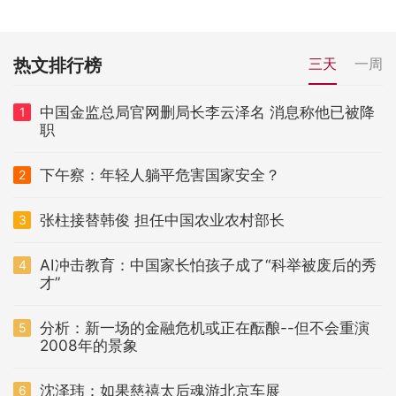
热文排行榜
三天
一周
中国金监总局官网删局长李云泽名 消息称他已被降
1
职
下午察：年轻人躺平危害国家安全？
2
张柱接替韩俊 担任中国农业农村部长
3
AI冲击教育：中国家长怕孩子成了“科举被废后的秀
4
才”
分析：新一场的金融危机或正在酝酿--但不会重演
5
2008年的景象
沈泽玮：如果慈禧太后魂游北京车展
6