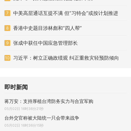
中美高层通话互提不满 但“习特会”或按计划推进
7
香港中史题目涉林彪和“四人帮”
8
张成中获任中国应急管理部长
9
习近平：树立正确政绩观 纠正重救灾轻预防倾向
10
即时新闻
蒋万安：支持厚植台湾防务实力与合宜军购
05月02日 16时36分21秒
台外交官称被大陆统一只会带来战争
05月02日 16时36分15秒