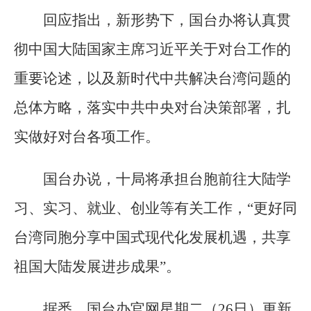
回应指出，新形势下，国台办将认真贯
彻中国大陆国家主席习近平关于对台工作的
重要论述，以及新时代中共解决台湾问题的
总体方略，落实中共中央对台决策部署，扎
实做好对台各项工作。
国台办说，十局将承担台胞前往大陆学
习、实习、就业、创业等有关工作，“更好同
台湾同胞分享中国式现代化发展机遇，共享
祖国大陆发展进步成果”。
据悉，国台办官网星期二（26日）更新