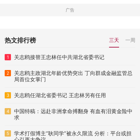
热文排行榜
三天
一周
关志鸥接替王忠林任中共湖北省委书记
1
关志鸥主政湖北年龄优势突出 丁向群成金融监管总
2
局首位女掌门
关志鸥任湖北省委书记 王忠林另有任用
3
中国特稿：远赴非洲拿命搏翻身 有血有泪黄金险中
4
求
学术打假博主“耿同学”被永久限流 分析：平台或担
5
心引更大争议