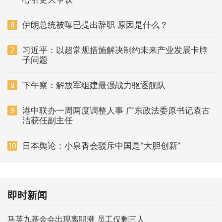
伊朗总统被曝已提出辞职 原因是什么？
6
习近平：以超常规措施解决制约未来产业发展卡脖
7
子问题
下午察：解放军组建最强战力驱逐舰队
8
港中联办一周两度调整人事 广东政法委原书记袁古
9
洁获任副主任
日本舆论：小泉香会驳斥中国是“大胆创新”
10
即时新闻
马英九基金会出现离职潮 员工仅剩三人