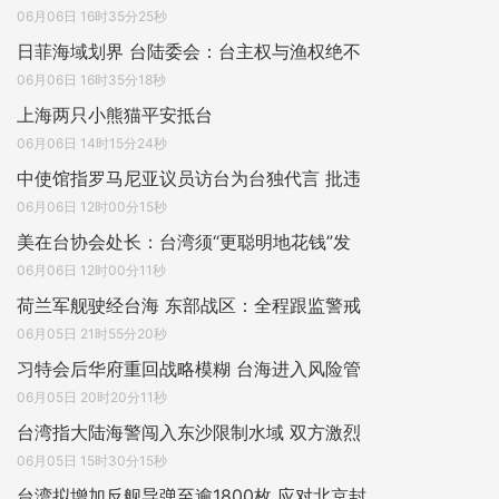
06月06日 16时35分25秒
日菲海域划界 台陆委会：台主权与渔权绝不
06月06日 16时35分18秒
上海两只小熊猫平安抵台
06月06日 14时15分24秒
中使馆指罗马尼亚议员访台为台独代言 批违
06月06日 12时00分15秒
美在台协会处长：台湾须“更聪明地花钱”发
06月06日 12时00分11秒
荷兰军舰驶经台海 东部战区：全程跟监警戒
06月05日 21时55分20秒
习特会后华府重回战略模糊 台海进入风险管
06月05日 20时20分11秒
台湾指大陆海警闯入东沙限制水域 双方激烈
06月05日 15时30分15秒
台湾拟增加反舰导弹至逾1800枚 应对北京封