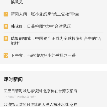
换意见
新闻人间：张小龙怒斥“第二党校”学生
7
韩咏红：日菲抱团“抗中”台湾承压
8
瑞银胡知鸷：中国资产正成为全球投资组合中的“万
9
能牌”
下午察：当赖清德把小红书批判一番
10
即时新闻
回应日菲海域划界谈判 北京称在台湾东部海
06月06日 21时55分29秒
台湾指大陆船只连续两天驶入东沙水域 意在