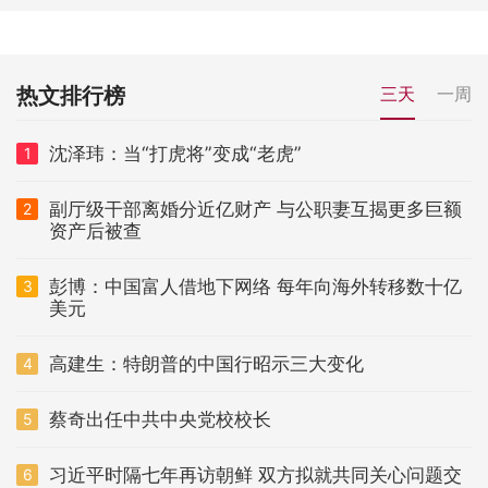
热文排行榜
三天
一周
沈泽玮：当“打虎将”变成“老虎”
1
副厅级干部离婚分近亿财产 与公职妻互揭更多巨额
2
资产后被查
彭博：中国富人借地下网络 每年向海外转移数十亿
3
美元
高建生：特朗普的中国行昭示三大变化
4
蔡奇出任中共中央党校校长
5
习近平时隔七年再访朝鲜 双方拟就共同关心问题交
6