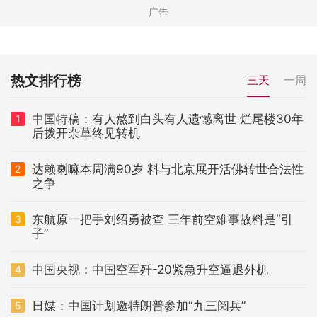
热文排行榜
三天
一周
中国特稿：有人熬到白头有人遗憾离世 烂尾楼30年
1
后拨开杂草终见转机
达赖喇嘛本周满90岁 料与北京展开活佛转世合法性
2
之争
东航原一把手刘绍勇被查 三年前空难事故料是“引
3
子”
中国央视：中国空军歼-20紧急升空逼退外机
4
日媒：中国计划邀特朗普参加“九三阅兵”
5