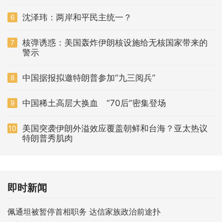
沈泽玮：两岸和平民主统一？
6
核弹诱惑：美国轰炸伊朗核设施给无核国家带来的
7
警示
中国据报拟邀特朗普参加“九三阅兵”
8
中国稀土高层大换血 “70后”密集登场
9
美国突袭伊朗外溢效应覆盖朝鲜和台海？亚太热议
10
特朗普秀肌肉
即时新闻
佩通坦被暂停首相职务 达信家族政治前途扑